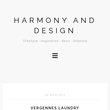
HARMONY AND
DESIGN
lifestyle · inspiration · deco · interiors
≡
26 MAR 2013
VERGENNES LAUNDRY