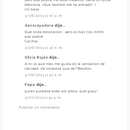
pero ese postre me esta matando, tiene un pinta
deliciosa, ¡Que hambre me ha entrado! :)
Un beso
3/26/2013 11:01 a. m.
decorayadora
dijo...
Que linda decoración , pero lo más rico mhhh
ese postré
Cariños
3/26/2013 11:32 a. m.
Silvia Buján
dijo...
A mi lo que más me gusta es la sensación de
claridad, de limpieza que da!!!Besitos
3/26/2013 11:47 a. m.
Pepa
dijo...
quien pudiese estar alli ahora, que guay!
3/27/2013 11:41 a. m.
Publicar un comentario