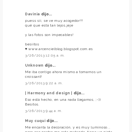
Davinia
dijo...
puess síi, se ve muy acogedor!!!
qué que está tan lejos,jeje
y las fotos son impecables!
besiitos
♥ www.arcencielblog.blogspot.com.es
3/26/2013 12:05 a. m.
Unknown
dijo...
Me iba contigo ahora mismo a tomarnos un
croissant!
3/26/2013 9:22 a. m.
| Harmony and design |
dijo...
Eso está hecho, en una nada llegamos, ;-))
Besitos.
3/26/2013 9:44 a. m.
Muy cuqui
dijo...
Me encanta la decoración, y es muy luminoso...