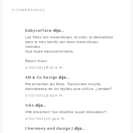
9 COMENTARIOS
babycatface
dijo...
Las fotos son maravillosas, el color, la delicadeza
pero lo más bonito son esos maravillosos
vestidos.
Qué buen descubrimiento.
Besos miau!
2/22/2013 8:10 a. m.
AM & Co Design
dijo...
Me encantan las fotos. Transmiten mucha
delicadeeza en los tejidos que utiliza. ¿verdad?
2/22/2013 9:04 a. m.
três
dijo...
¡Me encantan! Son diseños súper delicados!!!
2/22/2013 10:34 a. m.
| Harmony and design |
dijo...