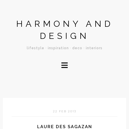
HARMONY AND
DESIGN
lifestyle · inspiration · deco · interiors
≡
22 FEB 2013
LAURE DES SAGAZAN