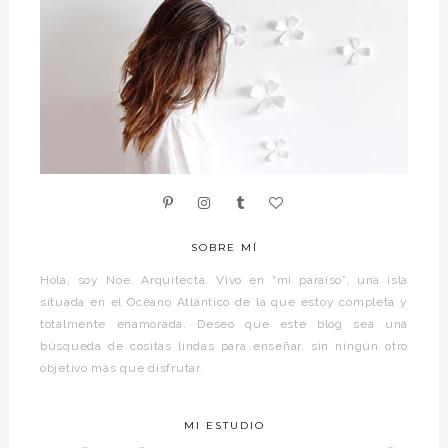
SOBRE MÍ
Hola, soy Noe. Arquitecta. Vivo en “mi paraíso”, una isla
situada en el Océano Atlántico de la que estoy completa y
totalmente enamorada. Deseo que este blog sea una
búsqueda de cositas lindas para enseñar, sin ningún otro
objetivo más que disfrutar.
MI ESTUDIO