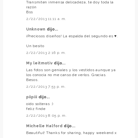
Transmiten inmensa delicadeza, te doy toda la
razón
Bss
2/22/2013 11:11 a. m.
Unknown
dijo...
¡Preciosos diseños! La espalda del segundo es ♥.
Un besito
2/22/2013 2:16 p. m.
My leitmotiv
dijo...
Las fotos son geniales y los vestidos aunque ya
los conocía no me canso de verlos. Gracias.
Besos.
2/22/2013 7:53 p. m.
piipiii
dijo...
oído solteras :)
feliz finde
2/22/2013 8:05 p. m.
Michelle Halford
dijo...
Beautiful! Thanks for sharing, happy weekend x