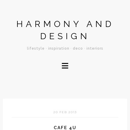
HARMONY AND
DESIGN
lifestyle · inspiration · deco · interiors
≡
20 FEB 2013
CAFE 4U