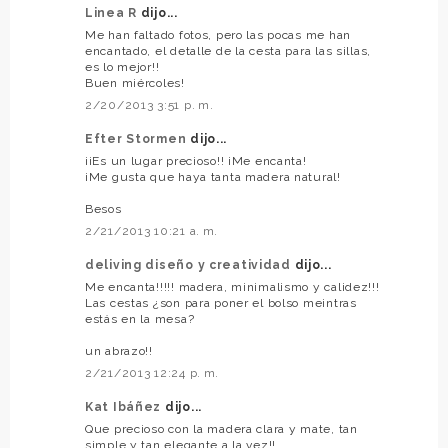
Linea R
dijo...
Me han faltado fotos, pero las pocas me han
encantado, el detalle de la cesta para las sillas,
es lo mejor!!
Buen miércoles!
2/20/2013 3:51 p. m.
Efter Stormen
dijo...
¡¡Es un lugar precioso!! ¡Me encanta!
¡Me gusta que haya tanta madera natural!
Besos
2/21/2013 10:21 a. m.
deliving diseño y creatividad
dijo...
Me encanta!!!!! madera, minimalismo y calidez!!!
Las cestas ¿son para poner el bolso meintras
estás en la mesa?
un abrazo!!
2/21/2013 12:24 p. m.
Kat Ibáñez
dijo...
Que precioso con la madera clara y mate, tan
simple y tan elegante a la vez!!