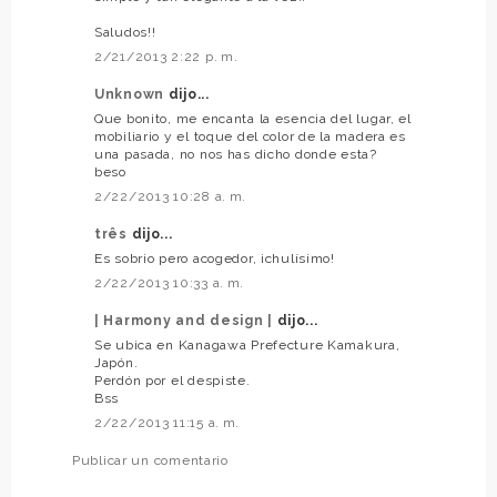
Saludos!!
2/21/2013 2:22 p. m.
Unknown
dijo...
Que bonito, me encanta la esencia del lugar, el
mobiliario y el toque del color de la madera es
una pasada, no nos has dicho donde esta?
beso
2/22/2013 10:28 a. m.
três
dijo...
Es sobrio pero acogedor, ¡chulísimo!
2/22/2013 10:33 a. m.
| Harmony and design |
dijo...
Se ubica en Kanagawa Prefecture Kamakura,
Japón.
Perdón por el despiste.
Bss
2/22/2013 11:15 a. m.
Publicar un comentario