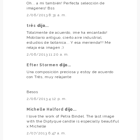
Oh... a mi también! Perfecta selección de
imágenes! Bss
2/06/2013 8:31 a. m.
três
dijo...
Totalmente de acuerdo, ¡me ha encantado!
Mobiliario antiguo, cierto aire industrial,
estudios de botánica... Y esa merienda!!! Me
relaja esa imagen ;)
2/06/2013 11:20 a. m.
Efter Stormen
dijo...
Una composición preciosa y estoy de acuerdo
con Três, muy relajante
Besos
2/06/2013 4:12 p. m.
Michelle Halford
dijo...
I love the work of Petra Bindel. The last image
with the Diptyque candle is especially beautiful
x Michelle
2/07/2013 6:47 a. m.