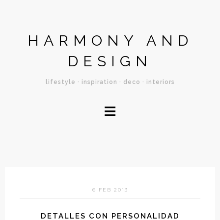
HARMONY AND
DESIGN
lifestyle · inspiration · deco · interiors
≡
6 FEB 2013
DETALLES CON PERSONALIDAD