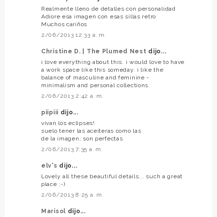
Realmente lleno de detalles con personalidad
Adiore esa imagen con esas sillas retro
Muchos cariños
2/06/2013 12:33 a. m.
Christine D. | The Plumed Nest
dijo...
i love everything about this. i would love to have
a work space like this someday. i like the
balance of masculine and feminine -
minimalism and personal collections.
2/06/2013 2:42 a. m.
piipiii
dijo...
vivan los eclipses!
suelo tener las aceiteras como las
de la imagen, son perfectas
2/06/2013 7:35 a. m.
elv's
dijo...
Lovely all these beautiful details... such a great
place ;-)
2/06/2013 8:25 a. m.
Marisol
dijo...