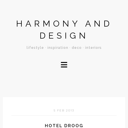
HARMONY AND
DESIGN
lifestyle · inspiration · deco · interiors
≡
5 FEB 2013
HOTEL DROOG