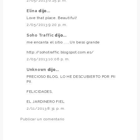
2/05/2013 6:25 p. m.
Elina
dijo...
Love that place. Beautiful!
2/05/2013 9:20 p. m.
Soho Traffic
dijo...
me encanta el sitio .....Un beso grande
http://sohotraffic.blogspot.com.es/
2/05/2013 10:06 p. m.
Unknown
dijo...
PRECIOSO BLOG, LO HE DESCUBIERTO POR PII
PII.
FELICIDADES,
EL JARDINERO FIEL
2/11/2013 8:31 p. m.
Publicar un comentario