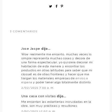
3 COMENTARIOS
Jose Jaspe
dijo...
Wow realmente me encanto, muchas veces lo
simple representa muchas cosas y decora de
una forma espectacular, yo quisiera decorar mi
habitación de esta manera y encontrar los
productos en otras latitudes para saber que mi
closset es de otras fronteras y hacer que me
traigan los materiales empresas de
envios a
espana
y poder tener algo totalmente distinto
2/02/2021 7:00 a. m.
Una casa con vistas
dijo...
Me encantan las estanterías incrustadas en la
obra, son muy prácticas y resultonas
2/02/2021 12:02 p. m.