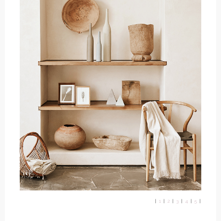
|
1
|
2
|
3
|
4
|
5
|