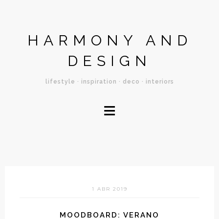
HARMONY AND
DESIGN
lifestyle · inspiration · deco · interiors
≡
1 ABR 2019
MOODBOARD: VERANO