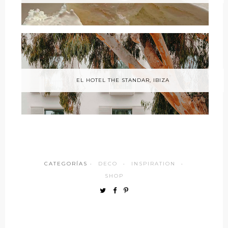
EL HOTEL THE STANDAR, IBIZA
CATEGORÍAS ·
DECO
·
INSPIRATION
·
SHOP