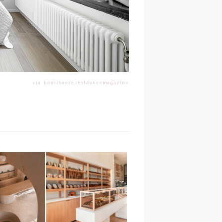
vía: henriknero.residencemagazine