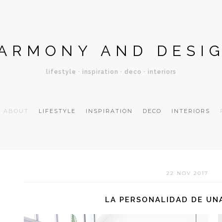
ARMONY AND DESI
lifestyle · inspiration · deco · interiors
ABOUT
LIFESTYLE
INSPIRATION
DECO
INTERIORS
22 NOV 2017
LA PERSONALIDAD DE UNA