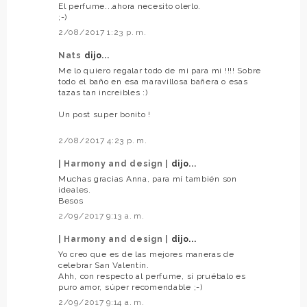
El perfume...ahora necesito olerlo.
;-)
2/08/2017 1:23 p. m.
Nats
dijo...
Me lo quiero regalar todo de mi para mi !!!! Sobre
todo el baño en esa maravillosa bañera o esas
tazas tan increibles :)
Un post super bonito !
2/08/2017 4:23 p. m.
| Harmony and design |
dijo...
Muchas gracias Anna, para mí también son
ideales.
Besos
2/09/2017 9:13 a. m.
| Harmony and design |
dijo...
Yo creo que es de las mejores maneras de
celebrar San Valentín.
Ahh, con respecto al perfume, sí pruébalo es
puro amor, súper recomendable ;-)
2/09/2017 9:14 a. m.