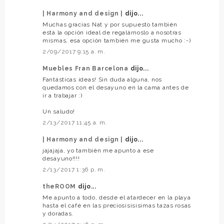
| Harmony and design |
dijo...
Muchas gracias Nat y por supuesto también
está la opción ideal de regalárnoslo a nosotras
mismas, esa opción también me gusta mucho :-)
2/09/2017 9:15 a. m.
Muebles Fran Barcelona
dijo...
Fantásticas ideas! Sin duda alguna, nos
quedamos con el desayuno en la cama antes de
ir a trabajar :)
Un saludo!
2/13/2017 11:45 a. m.
| Harmony and design |
dijo...
jajajaja, yo también me apunto a ese
desayuno!!!!
2/13/2017 1:36 p. m.
theROOM
dijo...
Me apunto a todo, desde el atardecer en la playa
hasta el café en las preciosisisisimas tazas rosas
y doradas.