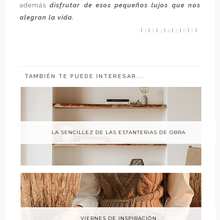
además
disfrutar de
esos pequeños lujos que nos
alegran la vida.
|
1
|
2
|
3
|
4
|
5
|
6
|
7
|
TAMBIÉN TE PUEDE INTERESAR...
LA SENCILLEZ DE LAS ESTANTERIAS DE OBRA
VIERNES DE INSPIRACIÓN