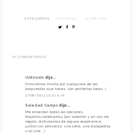
CATEGORÍAS ·
LIFESTYLE
·
SLOW-LIFE
10 COMENTARIOS
Unknown
dijo...
firmo ahora mismo por cualquiera de las
propuestas que haces, son perfectas todas :)
2/08/2017 10:01 a. m.
Soledad Camps
dijo...
Me encantan todas las opciones.
Nosotros celebramos San Valentín y en vez de
regalo, disfrutamos de alguna experiencia
juntos (un almuerzo, una cena, una escapadita,
ir al cine...).