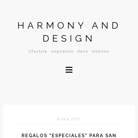
HARMONY AND
DESIGN
lifestyle · inspiration · deco · interiors
≡
8 FEB 2017
REGALOS "ESPECIALES" PARA SAN