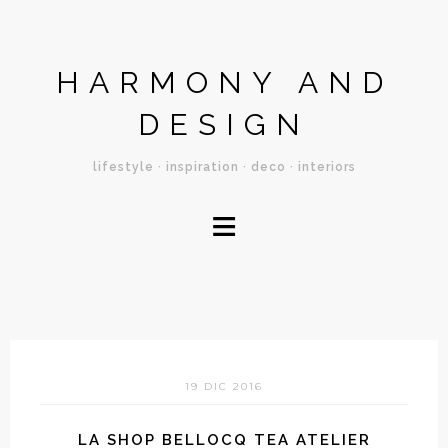
HARMONY AND
DESIGN
lifestyle · inspiration · deco · interiors
≡
19 DIC 2016
LA SHOP BELLOCQ TEA ATELIER