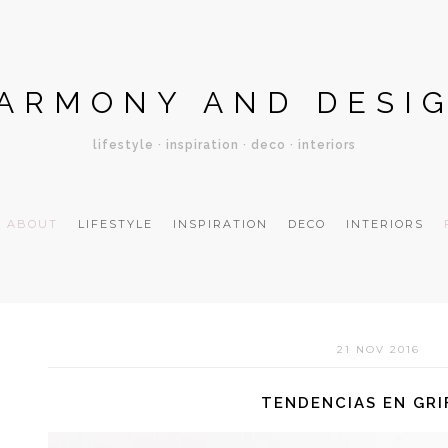
ARMONY AND DESI
lifestyle · inspiration · deco · interiors
ABOUT
LIFESTYLE
INSPIRATION
DECO
INTERIORS
21 NOV 2016
TENDENCIAS EN GRI