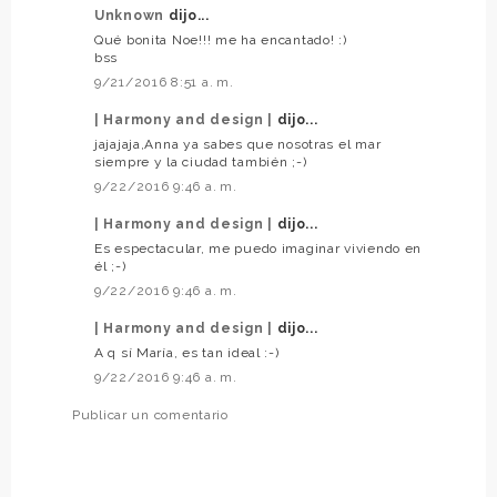
Unknown
dijo...
Qué bonita Noe!!! me ha encantado! :)
bss
9/21/2016 8:51 a. m.
| Harmony and design |
dijo...
jajajaja,Anna ya sabes que nosotras el mar
siempre y la ciudad también ;-)
9/22/2016 9:46 a. m.
| Harmony and design |
dijo...
Es espectacular, me puedo imaginar viviendo en
él ;-)
9/22/2016 9:46 a. m.
| Harmony and design |
dijo...
A q sí María, es tan ideal :-)
9/22/2016 9:46 a. m.
Publicar un comentario