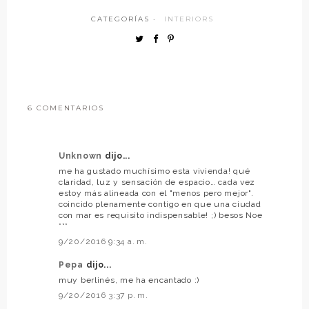
CATEGORÍAS ·
INTERIORS
6 COMENTARIOS
Unknown
dijo...
me ha gustado muchísimo esta vivienda! qué
claridad, luz y sensación de espacio… cada vez
estoy más alineada con el "menos pero mejor".
coincido plenamente contigo en que una ciudad
con mar es requisito indispensable! ;) besos Noe
***
9/20/2016 9:34 a. m.
Pepa
dijo...
muy berlinés, me ha encantado :)
9/20/2016 3:37 p. m.