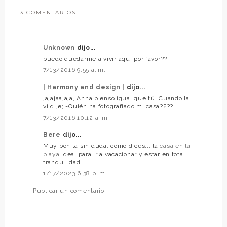
3 COMENTARIOS
Unknown
dijo...
puedo quedarme a vivir aquí por favor??
7/13/2016 9:55 a. m.
| Harmony and design |
dijo...
jajajaajaja, Anna pienso igual que tú. Cuando la
vi dije; -Quién ha fotografiado mi casa????
7/13/2016 10:12 a. m.
Bere
dijo...
Muy bonita sin duda, como dices... la
casa en la
playa
ideal para ir a vacacionar y estar en total
tranquilidad.
1/17/2023 6:38 p. m.
Publicar un comentario