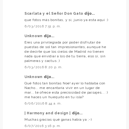
Scarlata y el Señor Don Gato
dijo...
que fotos más bonitas, y si, junio ya esta aqui :)
6/03/2016 7:51 p. m.
Unknown
dijo...
Eres una privilegiada por poder disfrutar de
puestas de sol tan impresionantes, aunque he
de decirte que los cielos de Madrid no tienen
nada que envidiar a los de tu tierra, eso sí, sin
palmeras y cactus ;)
6/03/2016 8:20 p. m.
Unknown
dijo...
Qué fotos tan bonitas Noe! ayer lo hablaba con
Nacho... me encantaría vivir en un lugar de
mar... te ofrece esta preciosidad de paisajes... :)
me haces un huequito en tu isla?
6/06/2016 8:44 a. m.
| Harmony and design |
dijo...
Muchas gracias qué ganas había ya ;-)
6/07/2016 3:16 p. m.