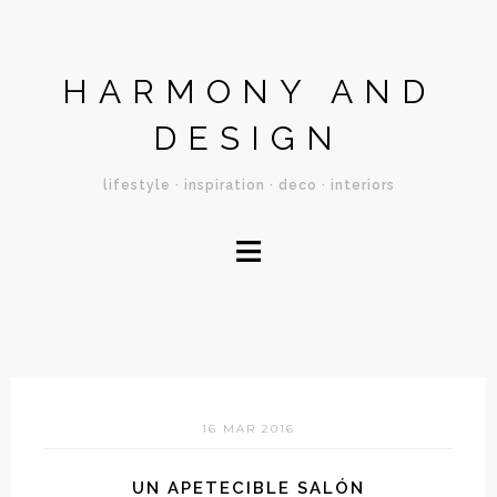
HARMONY AND
DESIGN
lifestyle · inspiration · deco · interiors
≡
16 MAR 2016
UN APETECIBLE SALÓN