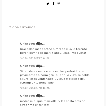
7 COMENTARIOS
Unknown
dijo...
Qué salón más apetecible! :) es muy diferente,
pero trasmite calma y tranquilidad! me gusta!!!
3/16/2016 9:25 a. m.
Unknown
dijo...
Sin duda es uno de mis estilos preferidos: el
pavimento de hormigón, el ladrillo visto, la doble
altura, esos ventanales, ¿y qué me dices del
columpio? lo tiene todo!
3/16/2016 1:58 p. m.
Unknown
dijo...
madre mía, qué maravilla! y las cristaleras de
atrás? me encantan!