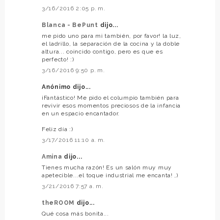
3/16/2016 2:05 p. m.
Blanca - BePunt
dijo...
me pido uno para mi también, por favor! la luz,
el ladrillo, la separación de la cocina y la doble
altura... coincido contigo, pero es que es
perfecto! :)
3/16/2016 9:50 p. m.
Anónimo dijo...
¡Fantástico! Me pido el columpio también para
revivir esos momentos preciosos de la infancia
en un espacio encantador.
Feliz día :)
3/17/2016 11:10 a. m.
Amina
dijo...
Tienes mucha razón! Es un salón muy muy
apetecible...el toque industrial me encanta! ,)
3/21/2016 7:57 a. m.
theROOM
dijo...
Qué cosa más bonita...