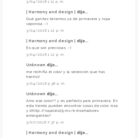
3/04/2016 1:11 p. m.
| Harmony and design |
dijo...
Qué ganitas tenemos ya de primavera y ropa
vaporosa ;-)
3/04/2016 1:12 p. m.
| Harmony and design |
dijo...
Es que son preciosas ;-)
3/04/2016 1:12 p. m.
Unknown
dijo...
me rechifla el color y la selección que has
hecho1!
3/04/2016 5:36 p. m.
Unknown
dijo...
Amo ese color!!! y es perfecto para primavera. En
esta tienda pueden encontrar cosas de color rosa
y dhttp://napoles29.mx/e diseñadores
emergentes!!
3/07/2016 7:37 p. m.
| Harmony and design |
dijo...