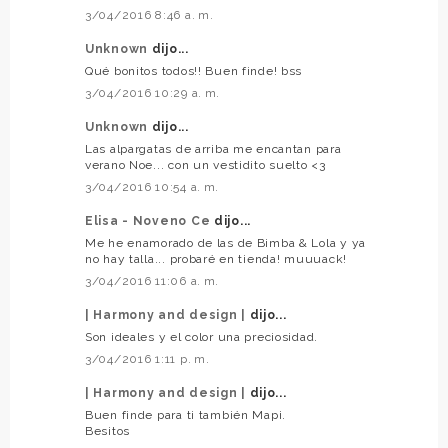
3/04/2016 8:46 a. m.
Unknown
dijo...
Qué bonitos todos!! Buen finde! bss
3/04/2016 10:29 a. m.
Unknown
dijo...
Las alpargatas de arriba me encantan para
verano Noe... con un vestidito suelto <3
3/04/2016 10:54 a. m.
Elisa - Noveno Ce
dijo...
Me he enamorado de las de Bimba & Lola y ya
no hay talla... probaré en tienda! muuuack!
3/04/2016 11:06 a. m.
| Harmony and design |
dijo...
Son ideales y el color una preciosidad.
3/04/2016 1:11 p. m.
| Harmony and design |
dijo...
Buen finde para ti también Mapi.
Besitos