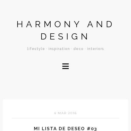
HARMONY AND
DESIGN
lifestyle · inspiration · deco · interiors
≡
4 MAR 2016
MI LISTA DE DESEO #03