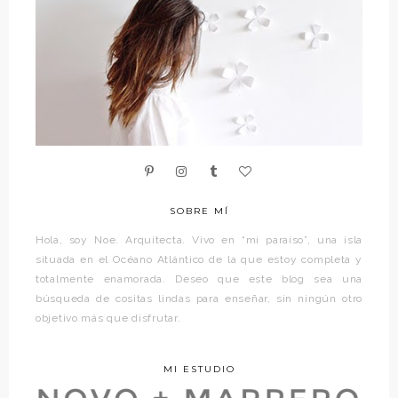
SOBRE MÍ
Hola, soy Noe. Arquitecta. Vivo en “mi paraíso”, una isla
situada en el Océano Atlántico de la que estoy completa y
totalmente enamorada. Deseo que este blog sea una
búsqueda de cositas lindas para enseñar, sin ningún otro
objetivo más que disfrutar.
MI ESTUDIO