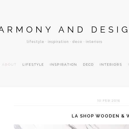
ARMONY AND DESI
lifestyle · inspiration · deco · interiors
ABOUT
LIFESTYLE
INSPIRATION
DECO
INTERIORS
10 FEB 2016
LA SHOP WOODEN &