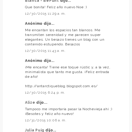
Blanca - BePunt
dijo...
Que bonita! Feliz año nuevo Noe :)
12/30/2015 11:29 a. m.
Anónimo dijo...
Me encantan los espacios tan blancos. Me
transmiten serenidad y me parecen super
elegantes. Un besazo tienes un blog con un
contenido estupendo. Besazos
12/30/2015 11:43 a. m.
Anónimo dijo...
¡Me encanta! Tiene ese toque rústic y, a la vez,
minimalista que tanto me gusta. ¡Feliz entrada
de año!
http://antarctiqueblog.blogspot.com.es/
12/30/2015 6:24 p. m.
Alize
dijo...
Tampoco me importaría pasar la Nochevieja ahí ;)
¡Besotes y feliz año nuevo!
12/31/2015 10:06 a. m.
Julia Puig
dijo...