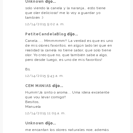
Unknown
dijo...
solo viendo la canela y la naranja… esto tiene
que oler delicioso! me lo voy a guardar yo
también :)
12/14/2015 9:02 a. m.
PetiteCandelaBlog
dijo...
Canela..... Mmmmmm!! La verdad es que es uno
de mis olores favoritos. en algún lado leí que en
realidad la canela no tiene sabor, que solo tiene
olor. Yo creo que no, que también sabe a algo,
pero desde luego, es uno de mis favoritos!
Bs.
12/14/2015 9:43 a. m.
CEM MANIAS
dijo...
Humm!Já sinto o aroma... Uma ideia excelente
que vou levar comigo!!
Besitos,
Manuela
12/14/2015 11:05 a. m.
Unknown
dijo...
me encantan los olores naturales noe, además