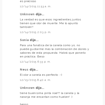
es precioso
12/14/2015 11:53 a. m.
Unknown
dijo...
La verdad es que esos ingredientes juntos
tienen que olor de muerte. Me lo apunto
también!!
12/14/2015 2:03 p. m.
Sonia
dijo...
Para una fanática de la canela como yo, no
puede gustarme más la combinación de olores y
sabores de esta propuesta. Habrá que ponerlo
en práctica. Beso
12/14/2015 6:33 p. m.
Neus
dijo...
El olor a canela es perfecto :-)
12/15/2015 8:40 a. m.
Unknown
dijo...
tiene buenisima pinta noe!!! la canela y la
naranja me encantan como huelen! :)
besos