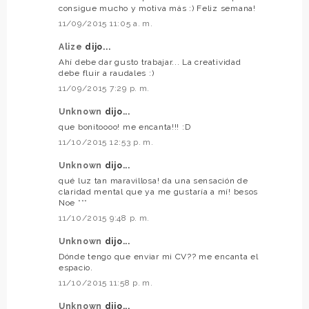
consigue mucho y motiva más :) Feliz semana!
11/09/2015 11:05 a. m.
Alize
dijo...
Ahí debe dar gusto trabajar... La creatividad
debe fluir a raudales :)
11/09/2015 7:29 p. m.
Unknown
dijo...
que bonitoooo! me encanta!!! :D
11/10/2015 12:53 p. m.
Unknown
dijo...
qué luz tan maravillosa! da una sensación de
claridad mental que ya me gustaría a mí! besos
Noe ***
11/10/2015 9:48 p. m.
Unknown
dijo...
Dónde tengo que enviar mi CV?? me encanta el
espacio.
11/10/2015 11:58 p. m.
Unknown
dijo...