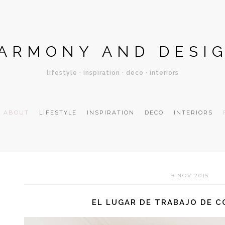
ARMONY AND DESI
lifestyle · inspiration · deco · interiors
ABOUT
LIFESTYLE
INSPIRATION
DECO
INTERIORS
9 NOV 2015
EL LUGAR DE TRABAJO DE 