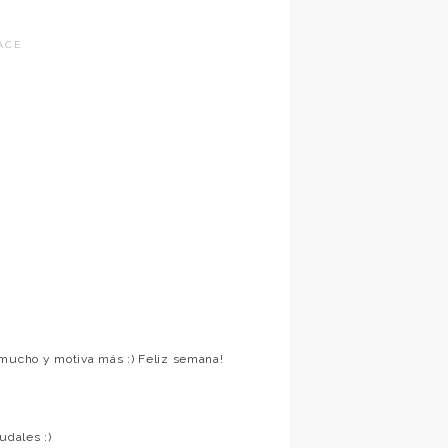
ACE
 mucho y motiva más :) Feliz semana!
udales :)