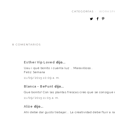
CATEGORÍAS ·
WORKSP
8 COMENTARIOS
Esther Vip Loved
dijo...
Uau ¡ qué bonito ¡ cuánta luz .. Maravilloso..
Feliz Semana
11/09/2015 10:09 a. m.
Blanca - BePunt
dijo...
Que bonito! Con las plantas frescas creo que se consigue
11/09/2015 11:05 a. m.
Alize
dijo...
Ahí debe dar gusto trabajar... La creatividad debe fluir a ra