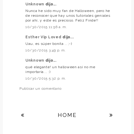
Unknown
dijo...
Nunca he sido muy fan de Halloween, pero he
de reconocer que hay unos tutoriales geniales
por ahí, y este es precioso. Feliz Finde!!
10/30/2015 11:56 a. m.
Esther Vip Loved
dijo...
Uau, es súper bonita .. ;-)
10/30/2015 3:49 p. m.
Unknown
dijo...
qué elegante! un halloween así no me
importaría... :)
10/30/2015 5:32 p. m.
Publicar un comentario
HOME