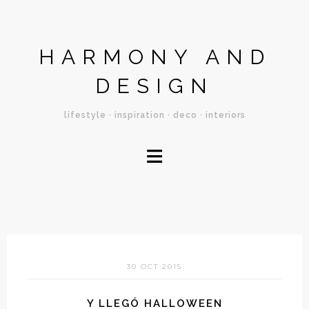
HARMONY AND
DESIGN
lifestyle · inspiration · deco · interiors
≡
30 OCT 2015
Y LLEGÓ HALLOWEEN