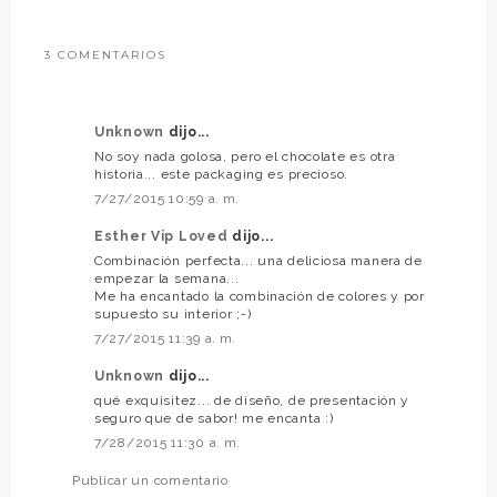
3 COMENTARIOS
Unknown
dijo...
No soy nada golosa, pero el chocolate es otra
historia... este packaging es precioso.
7/27/2015 10:59 a. m.
Esther Vip Loved
dijo...
Combinación perfecta... una deliciosa manera de
empezar la semana...
Me ha encantado la combinación de colores y por
supuesto su interior ;-)
7/27/2015 11:39 a. m.
Unknown
dijo...
qué exquisitez... de diseño, de presentación y
seguro que de sabor! me encanta :)
7/28/2015 11:30 a. m.
Publicar un comentario