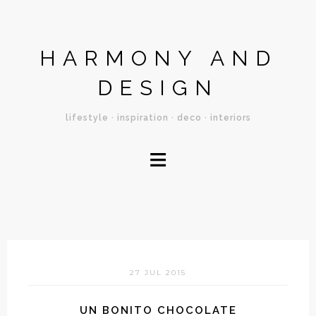
HARMONY AND
DESIGN
lifestyle · inspiration · deco · interiors
≡
27 JUL 2015
UN BONITO CHOCOLATE