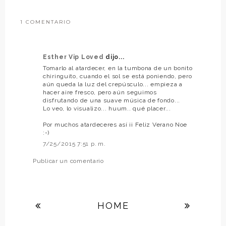
1 COMENTARIO
Esther Vip Loved
dijo...
Tomarlo al atardecer, en la tumbona de un bonito
chiringuito, cuando el sol se está poniendo, pero
aún queda la luz del crepúsculo... empieza a
hacer aire fresco, pero aún seguimos
disfrutando de una suave música de fondo...
Lo veo, lo visualizo... huum.. qué placer...
Por muchos atardeceres así ¡¡ Feliz Verano Noe
:-)
7/25/2015 7:51 p. m.
Publicar un comentario
HOME