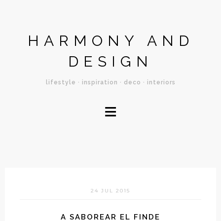
HARMONY AND
DESIGN
lifestyle · inspiration · deco · interiors
≡
24 JUL 2015
A SABOREAR EL FINDE