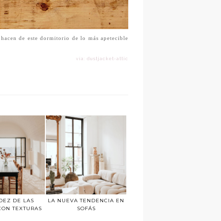
s hacen de este dormitorio de lo más apetecible
vía: dustjacket-attic
DEZ DE LAS
LA NUEVA TENDENCIA EN
CON TEXTURAS
SOFÁS