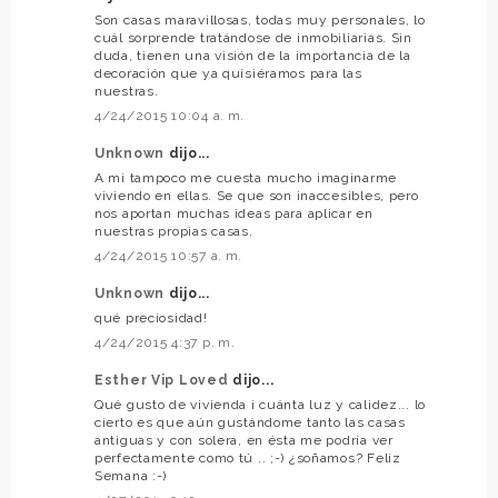
Son casas maravillosas, todas muy personales, lo
cuál sorprende tratándose de inmobiliarias. Sin
duda, tienen una visión de la importancia de la
decoración que ya quisiéramos para las
nuestras.
4/24/2015 10:04 a. m.
Unknown
dijo...
A mi tampoco me cuesta mucho imaginarme
viviendo en ellas. Se que son inaccesibles, pero
nos aportan muchas ideas para aplicar en
nuestras propias casas.
4/24/2015 10:57 a. m.
Unknown
dijo...
qué preciosidad!
4/24/2015 4:37 p. m.
Esther Vip Loved
dijo...
Qué gusto de vivienda ¡ cuánta luz y calidez... lo
cierto es que aún gustándome tanto las casas
antiguas y con solera, en ésta me podría ver
perfectamente como tú .. ;-) ¿soñamos? Feliz
Semana :-)