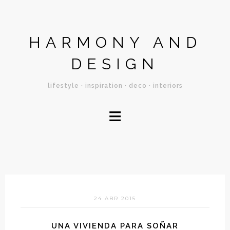
HARMONY AND
DESIGN
lifestyle · inspiration · deco · interiors
≡
24 ABR 2015
UNA VIVIENDA PARA SOÑAR