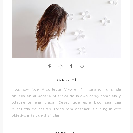
SOBRE MÍ
Hola, soy Noe. Arquitecta. Vivo en “mi paraíso”, una isla
situada en el Océano Atlántico de la que estoy completa y
totalmente enamorada. Deseo que este blog sea una
búsqueda de cositas lindas para enseñar, sin ningún otro
objetivo más que disfrutar.
MI ESTUDIO