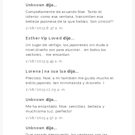
Unknown
dijo...
Completamente de acuerdo Noe. Tanto el
interior, como esa ventana, transmiten esa
belleza japonesa de la que hablas. Son únicos!!!
2/18/2015 8:37 a. m.
Esther Vip Loved
dijo...
Un lugar de vértigo, los japoneses sin duda a
nivel diseño son para alucinar... en todos los
sectores... me encantan.
2/18/2015 9:49 a. m.
Lorena | na sua lua
dijo...
Precioso, Noe, a mí también me gusta mucho el
estilo japonés, tan minimalista y discreto :)
2/18/2015 12:25 p. m.
Unknown
dijo...
Me ha encantado, Noe, sencillez, belleza y
muchísima luz; perfecto!
2/18/2015 4:57 p. m.
Unknown
dijo...
Que pasada deproyecto, las ventanas son las