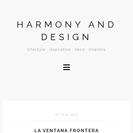
HARMONY AND
DESIGN
lifestyle · inspiration · deco · interiors
≡
18 FEB 2015
LA VENTANA FRONTERA