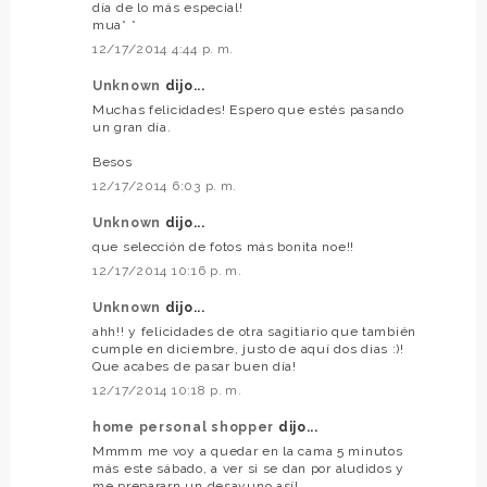
día de lo más especial!
mua* *
12/17/2014 4:44 p. m.
Unknown
dijo...
Muchas felicidades! Espero que estés pasando
un gran día.
Besos
12/17/2014 6:03 p. m.
Unknown
dijo...
que selección de fotos más bonita noe!!
12/17/2014 10:16 p. m.
Unknown
dijo...
ahh!! y felicidades de otra sagitiario que también
cumple en diciembre, justo de aquí dos dias :)!
Que acabes de pasar buen día!
12/17/2014 10:18 p. m.
home personal shopper
dijo...
Mmmm me voy a quedar en la cama 5 minutos
más este sábado, a ver si se dan por aludidos y
me prepararn un desayuno así!