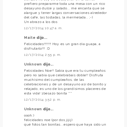
prefiero prepararme toda una mesa con un rico
desayuno dulce y salado... me encanta que se
alargue y tener largas conversaciones alrededor
del cafe, las tostadas, la mermelada.. ;-)
Un abrazo a los dos
12/17/2014 10:47 a. m.
Maite
dijo...
Felicidades!!!!!!! Hoy es un gran día guapa, a
disfrutarlo!!! :D
12/17/2014 2:55 p. m.
Unknown
dijo...
Felicidades Noe!! Sabía que era tu cumpleaños
pero no sabía que celebrabais doble!! Disfruta
muchísimo del cumpleaños, de las
celebraciones y de un desayuno así de bonito y
relajado, es uno de los grandísimos placeres de
esta vida! 1besazo bonita ***
12/17/2014 3:52 p. m.
Unknown
dijo...
oooh:)
felicidades noe (por dos jijij)
qué fotos tan bonitas...espero que haya sido un