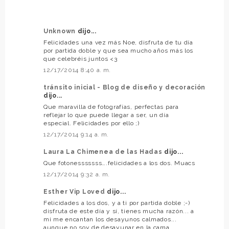
Unknown
dijo...
Felicidades una vez más Noe, disfruta de tu día
por partida doble y que sea mucho años más los
que celebréis juntos <3
12/17/2014 8:40 a. m.
tránsito inicial - Blog de diseño y decoración
dijo...
Que maravilla de fotografías, perfectas para
reflejar lo que puede llegar a ser, un día
especial. Felicidades por ello ;)
12/17/2014 9:14 a. m.
Laura La Chimenea de las Hadas
dijo...
Que fotonesssssss….felicidades a los dos. Muacs
12/17/2014 9:32 a. m.
Esther Vip Loved
dijo...
Felicidades a los dos, y a ti por partida doble ;-)
disfruta de este día y sí, tienes mucha razón... a
mi me encantan los desayunos calmados...
aunque no soy de desayunar en la cama,