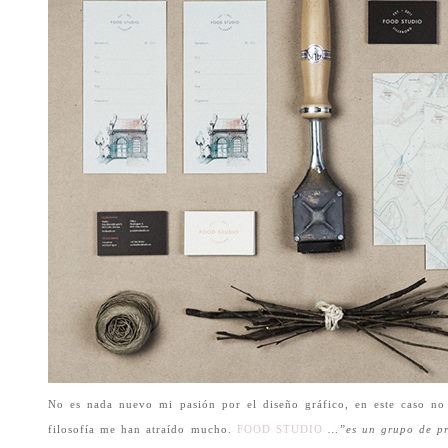
No es nada nuevo mi pasión por el diseño gráfico, en este caso no 
filosofía me han atraído mucho.
FOOD STUDIO
…”es un grupo de pro