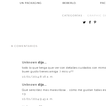
UN PACKAGING
BEBERLO.
PAC
CATEGORÍAS ·
GRAPHIC D
8 COMENTARIOS
Unknown
dijo...
todo lo que tenga que ver con detalles cuidados con mim
buen gusto tienes amiga :) miis u!!!
10/01/2014 8:16 a. m.
Unknown
dijo...
Qué sencillez más maravillosa... cómo me gustan todas esta
<3
10/01/2014 9:43 a. m.