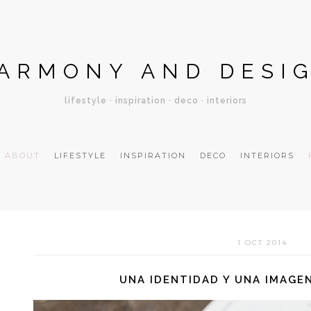
ARMONY AND DESI
lifestyle · inspiration · deco · interiors
ABOUT
LIFESTYLE
INSPIRATION
DECO
INTERIORS
1 OCT 2014
UNA IDENTIDAD Y UNA IMAGE