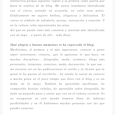
Interactiva porque supieron captar a la primera cómo quería que
fuese la estética de mi blog. Me siento totalmente identificada
con el ciervo, pintado en acuarela, en color rosa polvo.
Gráficamente me sugiere belleza, elegancia y delicadeza. El
ciervo es símbolo de sabiduría, pureza, renovación y creación. Y
en la cultura celta representaba las artes.
Así que no puedo estar más contenta y sentirme más identificada
con mi logo… a partir de ahí… todo fluyó..
|Qué alegría o buenos momentos te ha reportado el blog|
Muchísimos, el primero y el más importante, conocer a gente
súper interesante, creativa, que le apasiona lo que hace, en
muchas disciplinas… fotografía, moda, cerámica, blogs más
personales, intimistas, creativos, moda, decoración, lo que sea…
me encanta ver en las publicaciones el cariño y la ilusión que la
gente le ha puesto al escribirlo… he tenido la suerte de conocer
a mucha gente en el poco tiempo que llevo con el blog y es sin
duda, de lo mejor. También he aprendido muchísimo, he
compartido bonitas veladas, he aprendido sobre fotografía, he
dado un pequeño paso y siento que voy en el camino correcto. Es
un escaparate en este mundo inmenso lleno de infinitas
posibilidades y en él habitamos muchas personas con las que
puedes conectar.