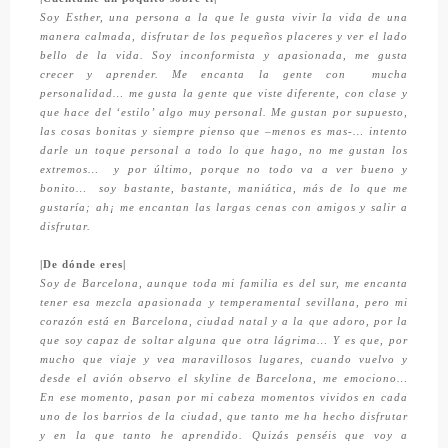
Soy Esther, una persona a la que le gusta vivir la vida de una
manera calmada, disfrutar de los pequeños placeres y ver el lado
bello de la vida. Soy inconformista y apasionada, me gusta
crecer y aprender. Me encanta la gente con
mucha
personalidad… me gusta la gente que viste diferente, con clase y
que hace del ‘estilo’ algo muy personal. Me gustan por supuesto,
las cosas bonitas y siempre pienso que –menos es mas-… intento
darle un toque personal a todo lo que hago, no me gustan los
extremos…
y por último, porque no todo va a ver bueno y
bonito…
soy bastante, bastante, maniática, más de lo que me
gustaría; ah¡ me encantan las largas cenas con amigos y salir a
disfrutar.
|De dónde eres|
Soy de Barcelona, aunque toda mi familia es del sur, me encanta
tener esa mezcla apasionada y temperamental sevillana, pero mi
corazón está en Barcelona, ciudad natal y a la que adoro, por la
que soy capaz de soltar alguna que otra lágrima… Y es que, por
mucho que viaje y vea maravillosos lugares, cuando vuelvo y
desde el avión observo el skyline de Barcelona, me emociono…
En ese momento, pasan por mi cabeza momentos vividos en cada
uno de los barrios de la ciudad, que tanto me ha hecho disfrutar
y en la que tanto he aprendido. Quizás penséis que voy a