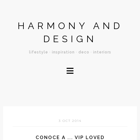
HARMONY AND
DESIGN
lifestyle · inspiration · deco · interiors
≡
3 OCT 2014
CONOCE A ... VIP LOVED