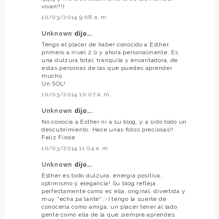
vivan!!!)
10/03/2014 9:08 a. m.
Unknown
dijo...
Tengo el placer de haber conocido a Esther,
primero a nivel 2.0 y ahora personalmente. Es
una dulzura total, tranquila y encantadora, de
estas personas de las que puedes aprender
mucho.
Un SOL!
10/03/2014 10:07 a. m.
Unknown
dijo...
No conocía a Esther ni a su blog, y a sido todo un
descubrimiento. Hace unas fotos preciosas!!
Feliz Finde
10/03/2014 11:04 a. m.
Unknown
dijo...
Esther es todo dulzura, energía positiva,
optimismo y elegancia! Su blog refleja
perfectamente como es ella, original, divertida y
muy "echá pa'lante" ;-) tengo la suerte de
conocerla como amiga, un placer tener al lado
gente como ella de la que siempre aprendes