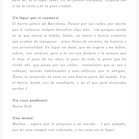
para mi, es el lugar ideal. En un pueblo tranquilo, cerquita eso
sí de la costa y de la gran ciudad.
|Un lugar que te enamora|
El barrio gótico de Barcelona. Pasear por sus calles, por mucho
que lo conozcas siempre descubres algo más… esa antigua tienda
en la que nunca te habías fijado, un nuevo y bonito comercio
que acaban de inaugurar… pisos llenos de encanto, de historia y
con personalidad. Un lugar sin duda, que me inspira y me define,
sobrio, con carácter, pero a la vez con dulzura y la ternura que
le deja el paso de los años, el paso de toda la gente que ha
vivido ahí, que pasea por sus calles… transeúntes que se van a
trabajar, turistas embelesados y esos edificios que te abrigan.
Tienes la sensación de estar en una bonita parte del mundo. Fue
el barrio donde viví de estudiante, y en el que pasé divertidas
noches
J
|Un viaje pendiente|
Nueva York.
|Una manía|
Muchas… espera que le pregunto a mi marido…
J
por ejemplo,
que mi casa siempre este ordenada, y las cosas en su lugar.