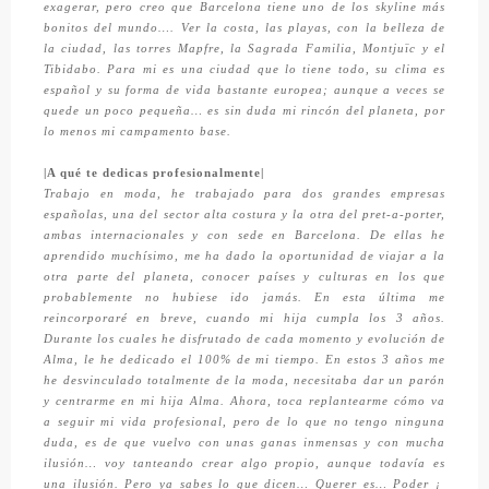
exagerar, pero creo que Barcelona tiene uno de los skyline más
bonitos del mundo…. Ver la costa, las playas, con la belleza de
la ciudad, las torres Mapfre, la Sagrada Familia, Montjuïc y el
Tibidabo. Para mi es una ciudad que lo tiene todo, su clima es
español y su forma de vida bastante europea; aunque a veces se
quede un poco pequeña… es sin duda mi rincón del planeta, por
lo menos mi campamento base.
|A qué te dedicas profesionalmente|
Trabajo en moda, he trabajado para dos grandes empresas
españolas, una del sector alta costura y la otra del pret-a-porter,
ambas internacionales y con sede en Barcelona. De ellas he
aprendido muchísimo, me ha dado la oportunidad de viajar a la
otra parte del planeta, conocer países y culturas en los que
probablemente no hubiese ido jamás. En esta última me
reincorporaré en breve, cuando mi hija cumpla los 3 años.
Durante los cuales he disfrutado de cada momento y evolución de
Alma, le he dedicado el 100% de mi tiempo. En estos 3 años me
he desvinculado totalmente de la moda, necesitaba dar un parón
y centrarme en mi hija Alma. Ahora, toca replantearme cómo va
a seguir mi vida profesional, pero de lo que no tengo ninguna
duda, es de que vuelvo con unas ganas inmensas y con mucha
ilusión… voy tanteando crear algo propio, aunque todavía es
una ilusión. Pero ya sabes lo que dicen… Querer es… Poder ¡