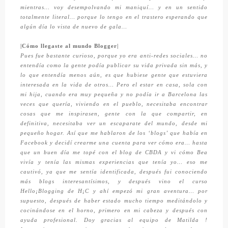
mientras… voy desempolvando mi maniquí… y en un sentido
totalmente literal… porque lo tengo en el trastero esperando que
algún día lo vista de nuevo de gala…
|Cómo llegaste al mundo Blogger|
Pues fue bastante curioso, porque yo era anti-redes sociales… no
entendía como la gente podía publicar su vida privada sin más, y
lo que entendía menos aún, es que hubiese gente que estuviera
interesada en la vida de otros… Pero el estar en casa, sola con
mi hija, cuando era muy pequeña y no podía ir a Barcelona las
veces que quería, viviendo en el pueblo, necesitaba encontrar
cosas que me inspirasen, gente con la que compartir, en
definitiva, necesitaba ver un escaparate del mundo, desde mi
pequeño hogar. Así que me hablaron de los ‘blogs’ que había en
Facebook y decidí crearme una cuenta para ver cómo era… hasta
que un buen día me topé con el blog de CBDA y vi cómo Bea
vivía y tenía las mismas experiencias que tenía yo… eso me
cautivó, ya que me sentía identificada, después fui conociendo
más blogs interesantísimos, y después vino el curso
Hello¡Blogging de H¡C y ahí empezó mi gran aventura… por
supuesto, después de haber estado mucho tiempo meditándolo y
cocinándose en el horno, primero en mi cabeza y después con
ayuda profesional. Doy gracias al equipo de Matilda !