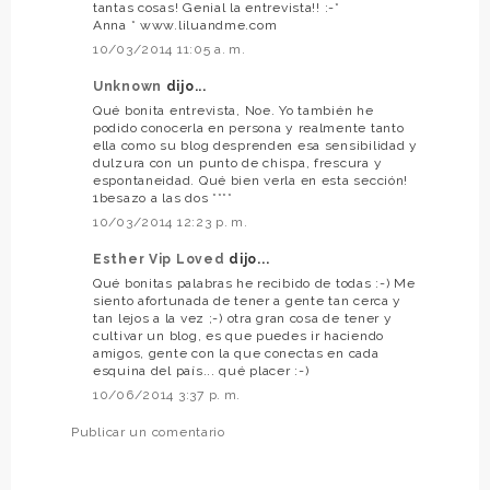
tantas cosas! Genial la entrevista!! :-*
Anna * www.liluandme.com
10/03/2014 11:05 a. m.
Unknown
dijo...
Qué bonita entrevista, Noe. Yo también he
podido conocerla en persona y realmente tanto
ella como su blog desprenden esa sensibilidad y
dulzura con un punto de chispa, frescura y
espontaneidad. Qué bien verla en esta sección!
1besazo a las dos ****
10/03/2014 12:23 p. m.
Esther Vip Loved
dijo...
Qué bonitas palabras he recibido de todas :-) Me
siento afortunada de tener a gente tan cerca y
tan lejos a la vez ;-) otra gran cosa de tener y
cultivar un blog, es que puedes ir haciendo
amigos, gente con la que conectas en cada
esquina del país... qué placer :-)
10/06/2014 3:37 p. m.
Publicar un comentario