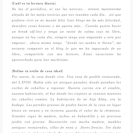
|Cuál es tu lectura diaria|
No leo el periódico, ni veo las noticias… intento mantenerme
alejada de las malas noticias que nos inundan cada día… así que
prefiero vivir en mi mundo feliz. Leer blogs me da más felicidad,
descubro cosas bonitas y me aporta más… Cuando quiero hacer
un break off-line y tengo un ratito de calma cojo mi libro,
aunque no lea cada día, siempre tengo uno empezado y otro por
empezar… ahora mismo tengo
“donde tus sueños te lleven”, me
encanta compartir en el blog lo que me ha impactado de un
libro, compartirlo con mis lectores. Estas vacaciones he
aprovechado para leer muchísimo.
|Define tu estilo de casa ideal|
Por suerte, la casa donde vivo. Una casa de pueblo restaurada,
del S.XVIII. Había sido un antiguo parador, donde paraban los
coches de caballos a repostar. Nuestra cocina era el establo,
nuestra habitación, el bar donde los viajeros se reunían mientras
los caballos comían. La habitación de mi hija Alma, era la
bodega. Las paredes gruesas de piedra hacen de la casa un lugar
fresco en verano y en invierno guarda el calor de la chimenea.
Grandes vigas de madera, techos en buhardilla y un precioso
jardín con piscina. Decoración con mucha madera, muebles
antiguos restaurados, sillas de enea y
flores frescas. Sin duda