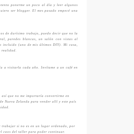
ntento ponerme un poco al día y leer algunos
uiero ser blogger. El mes pasado empecé una
ños de durísimo trabajo, puedo decir que no la
ral, paredes blancas, un salón con vistas al
o incluido (uno de mis últimos DIY). Mi casa,
o realidad.
a a visitarla cada año. Invítame a un café en
s, así que no me importaría convertirme en
e Nueva Zelanda para vender allí y este país
sidad.
 trabajar si no es en un lugar ordenado, por
l caos del taller para poder continuar.