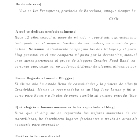
|De dónde eres|
Vivo en Les Franqueses, provincia de Barcelona, aunque siempre he
Cádiz.
|A qué te dedicas profesionalmente|
Hace 12 años conocí al amor de mi vida y aparté mis aspiraciones pro
trabajando en el negocio familiar de sus padres, he apostado po
online:
Hommum
. Actualmente compagino los dos trabajos y el poco
blog personal en el que comparto mi gusto por la decoración, manualid
unos meses pertenezco al grupo de bloggers Creative Food Band, en 
personas que, como yo, no podemos disfrutar de algunos alimentos por 
|Cómo llegaste al mundo Blogger|
El último año ha estado lleno de casualidades y la primera de ellas f
Creatividad. Marina lo recomendaba en su blog June Lemon y fui a 
curso para Reyes y a finales de enero escribía mi primera entrada ‘Nue
|Qué alegría o buenos momentos te ha reportado el blog|
Diría que el blog me ha reportado los mejores momentos de est
maravillosas, he descubierto lugares fascinantes a través de otros 
necesaria para emprender.
|Cuál es tu lectura diaria|