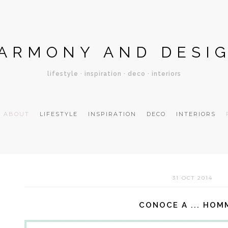
ARMONY AND DESI
lifestyle · inspiration · deco · interiors
ABOUT
LIFESTYLE
INSPIRATION
DECO
INTERIORS
31 OCT 2014
CONOCE A ... HO