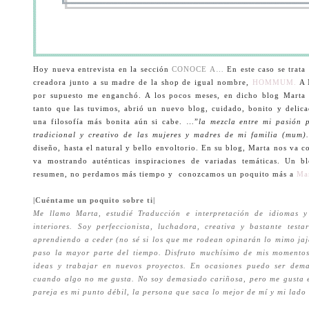
Hoy nueva entrevista en la sección
CONOCE A…
En este caso se trat
creadora junto a su madre de la shop de igual nombre,
HOMMUM.
A M
por supuesto me enganchó. A los pocos meses, en dicho blog Marta
tanto que las tuvimos, abrió un nuevo blog, cuidado, bonito y delic
una filosofía más bonita aún si cabe. …”
la mezcla entre mi pasión 
tradicional y creativo de las mujeres y madres de mi familia (mum
diseño, hasta el natural y bello envoltorio. En su blog, Marta nos va c
va mostrando auténticas inspiraciones de variadas temáticas. Un 
resumen, no perdamos más tiempo y conozcamos un poquito más a
Ma
|Cuéntame un poquito sobre ti|
Me llamo Marta, estudié Traducción e interpretación de idiomas 
interiores. Soy perfeccionista, luchadora, creativa y bastante tes
aprendiendo a ceder (no sé si los que me rodean opinarán lo mimo jaja
paso la mayor parte del tiempo. Disfruto muchísimo de mis momentos
ideas y trabajar en nuevos proyectos. En ocasiones puedo ser dem
cuando algo no me gusta. No soy demasiado cariñosa, pero me gusta e
pareja es mi punto débil, la persona que saca lo mejor de mí y mi lado