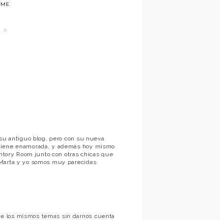
ME
 A
 su antiguo blog, pero con su nueva
 tiene enamorada, y además hoy mismo
entory Room junto con otras chicas que
 Marta y yo somos muy parecidas
e los mismos temas sin darnos cuenta