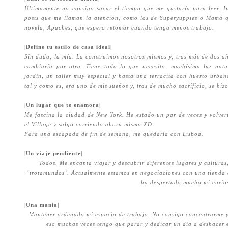
Últimamente no consigo sacar el tiempo que me gustaría para leer. I
posts que me llaman la atención, como los de Superyuppies o Mamá q
novela, Apaches, que espero retomar cuando tenga menos trabajo.
|Define tu estilo de casa ideal|
Sin duda, la mía. La construimos nosotros mismos y, tras más de dos a
cambiaría por otra. Tiene todo lo que necesito: muchísima luz natu
jardín, un taller muy especial y hasta una terracita con huerto urban
tal y como es, era uno de mis sueños y, tras de mucho sacrificio, se hiz
|Un lugar que te enamora|
Me fascina la ciudad de New York. He estado un par de veces y volverí
el Village y salgo corriendo ahora mismo XD
Para una escapada de fin de semana, me quedaría con Lisboa.
|Un viaje pendiente|
Todos. Me encanta viajar y descubrir diferentes lugares y cultura
‘trotamundos’. Actualmente estamos en negociaciones con una tienda d
ha despertado mucho mi curio
|Una manía|
Mantener ordenado mi espacio de trabajo. No consigo concentrarme y
eso muchas veces tengo que parar y dedicar un día a deshacer e