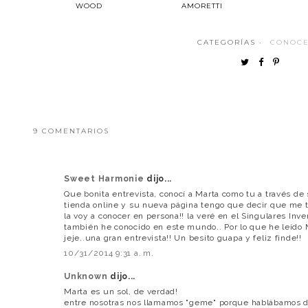
WOOD
AMORETTI
CATEGORÍAS ·
CONOCE
9 COMENTARIOS
Sweet Harmonie
dijo...
Que bonita entrevista, conocí a Marta como tu a través de
tienda online y su nueva página tengo que decir que me
la voy a conocer en persona!! la veré en el Singulares Inv
también he conocido en este mundo.. Por lo que he leído
jeje..una gran entrevista!! Un besito guapa y feliz finde!!
10/31/2014 9:31 a. m.
Unknown
dijo...
Marta es un sol, de verdad!
entre nosotras nos llamamos "geme" porque hablábamos d