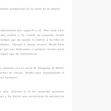
 estado enamorada de la tierra de mi madre,
fesionales por seguirle a él. Tras siete años
r mis sueños y he creado mi pequeña tienda
 tiempo que me queda lo dedico a escribir mi
ades , lifestyle y ¡hasta recetas! Desde hace
el que nos dedicamos a adaptar recetas para
algún tipo de intolerancia.
ue toparme con el curso de blogging de Hello!
echar un vistazo. Acabé auto regalándome el
vas ilusiones’.
e año. Gracias a él he conocido personas
blogs y ha hecho que encontrara la motivación