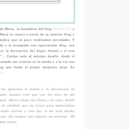
a de Marta, la fundadora del blog
HOMMUM,
y
arta la conocí a través de su anterior blog y
 indica que en poco tendríamos novedades. Y
ado y le acompañó una espectacular shop, con
por la decoración del hogar (home) y el arte
).”…
Cuidan todo al máximo detalle, desde el
ontando sus avances en la tienda y a la vez nos
blog que desde el primer momento atrae. En
rta.
y me apasiona el diseño y la decoración de
taruda, aunque creo que con los años he ido
ja). Adoro viajar, las flores y mi casa, donde
 de soledad, que me sirven para materializar
asiado sincera y creo que se me nota mucho
star ahí siempre que alguien me necesita. Mi
 más tierno.