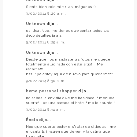
Sienta bien solo mirar las imágenes :)
9/02/2014 8:20 a. m.
Unknown
dijo...
es ideal Noe, me tienes que contar todos los
deco detalles jajaja.
9/02/2014 8:29 a. m.
Unknown
dijo...
Desde que nos mandaste las fotos me quede
totalmente alucinada con este sitio!!!! Me
rechifla!!!!
bss!!! ya estoy aqui de nuevo para quedarme!!!!
9/02/2014 8:30 a. m.
home personal shopper
dijo...
no sabes la envidia que me has dado!!! menuda
suerte!!! es una pasada el hotel!! me lo apunto!!
9/02/2014 8:34 a. m.
Énola
dijo...
Noe que suerte poder disfrutar de sitios así, me
encanta la imagen que tienen y la calma que
transmite...