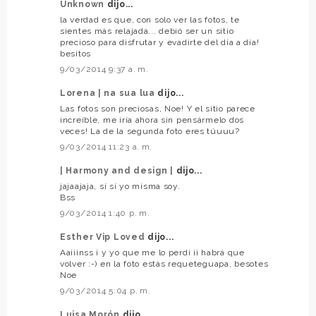
Unknown
dijo...
la verdad es que, con solo ver las fotos, te
sientes más relajada... debió ser un sitio
precioso para disfrutar y evadirte del día a día!
besitos
9/03/2014 9:37 a. m.
Lorena | na sua lua
dijo...
Las fotos son preciosas, Noe! Y el sitio parece
increíble, me iría ahora sin pensármelo dos
veces! La de la segunda foto eres túuuu?
9/03/2014 11:23 a. m.
| Harmony and design |
dijo...
jajaajaja, sí sí yo misma soy.
Bss
9/03/2014 1:40 p. m.
Esther Vip Loved
dijo...
Aaiiinss ¡ y yo que me lo perdí ¡¡ habrá que
volver :-) en la foto estás requeteguapa, besotes
Noe
9/03/2014 5:04 p. m.
Luisa Morón
dijo...