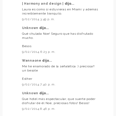
| Harmony and design |
dijo...
Laura es como si estuvieras en Miami y además
increíblemente tranquilo.
9/02/2014 3:49 p. m.
Unknown
dijo...
Qué chulada Noe! Seguro que has disfrutado
mucho.
Besos
9/02/2014 6:23 p. m.
Wannaone
dijo...
Me he enamorado de la señalética :) preciosa!!
un besote
Esther
9/02/2014 7:40 p. m.
Unknown
dijo...
Que hotel más espectacular, que suerte poder
disfrutar de él Noe, preciosas fotos! Besos!
9/02/2014 8:46 p. m.