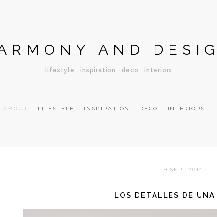
ARMONY AND DESI
lifestyle · inspiration · deco · interiors
ABOUT
LIFESTYLE
INSPIRATION
DECO
INTERIORS
9 SEPT 2014
LOS DETALLES DE UNA