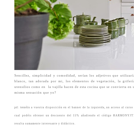
Sencillez, simplicidad y comodidad, serían los adjetivos que utilizarí
blanco, tan adorada por mi, los elementos de vegetación, la griferí
utensilios como en
la vajilla hacen de esta cocina que se convierta en
misma sensación que yo?
tenéis
pd:
a vuestra disposición en el banner de la izquierda, un acceso al curso
cual
podéis
obtener un
descuento
del 15% añadiendo el
código
HARMONYJT1
resulta
sumamente interesante y didáctico.