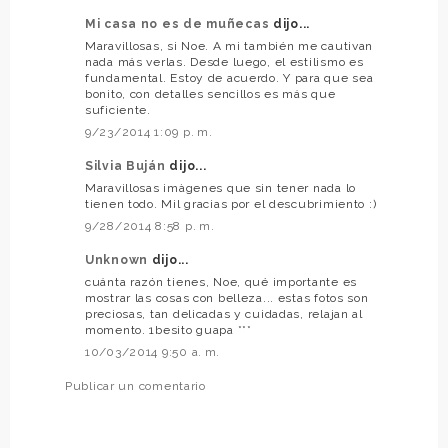
Mi casa no es de muñecas
dijo...
Maravillosas, si Noe. A mi también me cautivan
nada más verlas. Desde luego, el estilismo es
fundamental. Estoy de acuerdo. Y para que sea
bonito, con detalles sencillos es más que
suficiente.
9/23/2014 1:09 p. m.
Silvia Buján
dijo...
Maravillosas imàgenes que sin tener nada lo
tienen todo. Mil gracias por el descubrimiento :)
9/28/2014 8:58 p. m.
Unknown
dijo...
cuánta razón tienes, Noe, qué importante es
mostrar las cosas con belleza... estas fotos son
preciosas, tan delicadas y cuidadas, relajan al
momento. 1besito guapa ***
10/03/2014 9:50 a. m.
Publicar un comentario