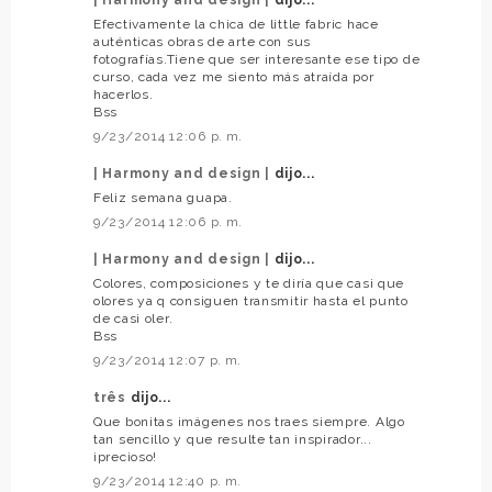
| Harmony and design |
dijo...
Efectivamente la chica de little fabric hace
auténticas obras de arte con sus
fotografías.Tiene que ser interesante ese tipo de
curso, cada vez me siento más atraída por
hacerlos.
Bss
9/23/2014 12:06 p. m.
| Harmony and design |
dijo...
Feliz semana guapa.
9/23/2014 12:06 p. m.
| Harmony and design |
dijo...
Colores, composiciones y te diría que casi que
olores ya q consiguen transmitir hasta el punto
de casi oler.
Bss
9/23/2014 12:07 p. m.
três
dijo...
Que bonitas imágenes nos traes siempre. Algo
tan sencillo y que resulte tan inspirador...
¡precioso!
9/23/2014 12:40 p. m.