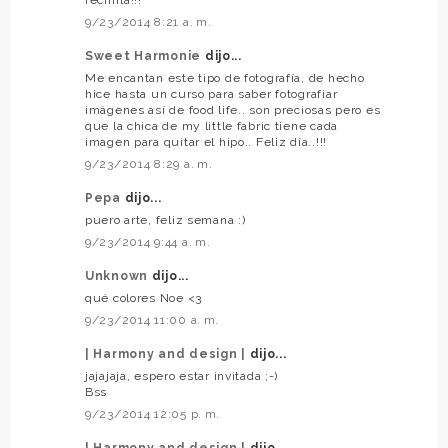
rechifla!!!
9/23/2014 8:21 a. m.
Sweet Harmonie
dijo...
Me encantan este tipo de fotografía, de hecho
hice hasta un curso para saber fotografiar
imágenes así de food life.. son preciosas pero es
que la chica de my little fabric tiene cada
imagen para quitar el hipo.. Feliz día..!!!
9/23/2014 8:29 a. m.
Pepa
dijo...
puero arte, feliz semana :)
9/23/2014 9:44 a. m.
Unknown
dijo...
qué colores Noe <3
9/23/2014 11:00 a. m.
| Harmony and design |
dijo...
jajajaja, espero estar invitada ;-)
Bss
9/23/2014 12:05 p. m.