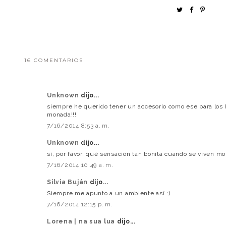
16 COMENTARIOS
Unknown
dijo...
siempre he querido tener un accesorio como ese para los
monada!!!
7/16/2014 8:53 a. m.
Unknown
dijo...
sí, por favor, qué sensación tan bonita cuando se viven m
7/16/2014 10:49 a. m.
Silvia Buján
dijo...
Siempre me apunto a un ambiente así :)
7/16/2014 12:15 p. m.
Lorena | na sua lua
dijo...