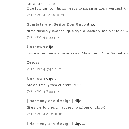
Me apunto, Noe!
Qué foto tan bonita, con esos tonos amarillos y verdes! Kin
7/16/2014 12:50 p. m.
Scarlata y el Señor Don Gato
dijo...
dime donde y cuando, que cojo el coche y me planto en un 
7/16/2014 5:33 p. m.
Unknown
dijo...
Eso me recuerda a vacaciones! Me apunto Noe. Genial ins
Besoss
7/16/2014 5:46 p. m.
Unknown
dijo...
Me apunto, ¿para cuándo? :) * *
7/16/2014 7:55 p. m.
| Harmony and design |
dijo...
Sí es cierto q es un accesorio súper chulo :-)
7/16/2014 8:05 p. m.
| Harmony and design |
dijo...