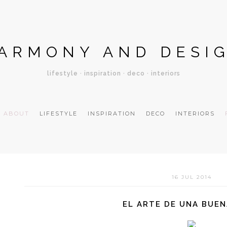
ARMONY AND DESI
lifestyle · inspiration · deco · interiors
ABOUT
LIFESTYLE
INSPIRATION
DECO
INTERIORS
16 JUL 2014
EL ARTE DE UNA BUE