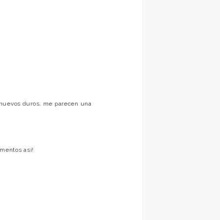
 huevos duros, me parecen una
omentos así!