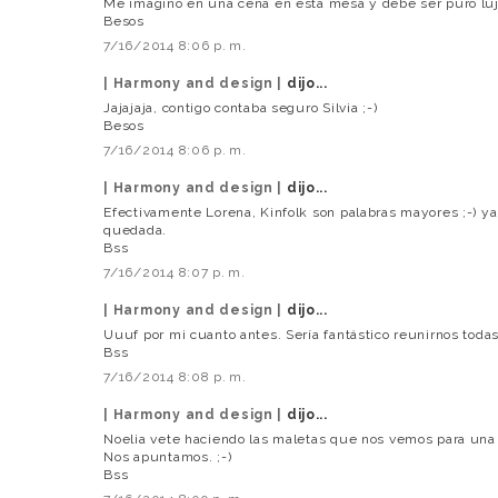
Me imagino en una cena en esta mesa y debe ser puro luj
Besos
7/16/2014 8:06 p. m.
| Harmony and design |
dijo...
Jajajaja, contigo contaba seguro Silvia ;-)
Besos
7/16/2014 8:06 p. m.
| Harmony and design |
dijo...
Efectivamente Lorena, Kinfolk son palabras mayores ;-) y
quedada.
Bss
7/16/2014 8:07 p. m.
| Harmony and design |
dijo...
Uuuf por mi cuanto antes. Sería fantástico reunirnos todas
Bss
7/16/2014 8:08 p. m.
| Harmony and design |
dijo...
Noelia vete haciendo las maletas que nos vemos para una 
Nos apuntamos. ;-)
Bss