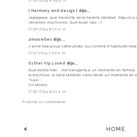
7/16/2014 8:09 p. m.
| Harmony and design |
dijo...
Jajajajaaja, qué maravilla sería hacerlo realidad. Seguro 
reiríamos muchísimo. Qué buen rato ;-)
7/16/2014 8:10 p. m.
2moiselles
dijo...
J'aime beaucoup cette photo, qui comme d'habitude recè
7/17/2014 7:00 a. m.
Esther Vip Loved
dijo...
Qué bonita foto... me transporta a un momento en familia, p
la escritura, lo hace también como tener un momento en 
'tuyo'...
Un abrazo,
7/18/2014 9:02 a. m.
Publicar un comentario
HOME