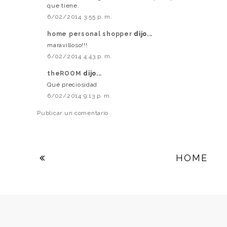
que tiene.
6/02/2014 3:55 p. m.
home personal shopper
dijo...
maravilloso!!!
6/02/2014 4:43 p. m.
theROOM
dijo...
Qué preciosidad
6/02/2014 9:13 p. m.
Publicar un comentario
HOME