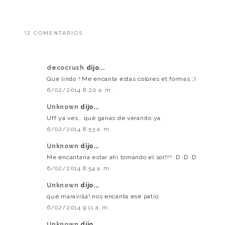
12 COMENTARIOS
decocrush
dijo...
Que lindo ! Me encanta estas colores et formas ;)
6/02/2014 8:20 a. m.
Unknown
dijo...
Uff ya ves.. qué ganas de veranito ya
6/02/2014 8:53 a. m.
Unknown
dijo...
Me encantaría estar ahí tomando el sol!!!! :D :D :D
6/02/2014 8:54 a. m.
Unknown
dijo...
qué maravilla! nos encanta ese patio.
6/02/2014 9:11 a. m.
Unknown
dijo...