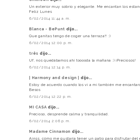
Un exterior muy sobrio y elegante. Me encantan los estanq
Feliz Lunes
6/02/2014 11:44 a. m.
Blanca - BePunt
dijo...
Que ganitas tengo de coger una terraza!! :)
6/02/2014 12:00 p. m.
três
dijo...
Uf, nos quedábamos ahí tooooda la mañana :) ¡Preciosos!
6/02/2014 12:14 p. m.
| Harmony and design |
dijo...
Estoy de acuerdo cuando los vi a mi también me encantar
Besos
6/02/2014 12:22 p. m.
MI CASA
dijo...
Precioso, desprende calma y tranquilidad.
6/02/2014 2:06 p. m.
Madame Cinnamon
dijo...
Ainss, cómo me gustaría tener un patio para disfrutar del ext