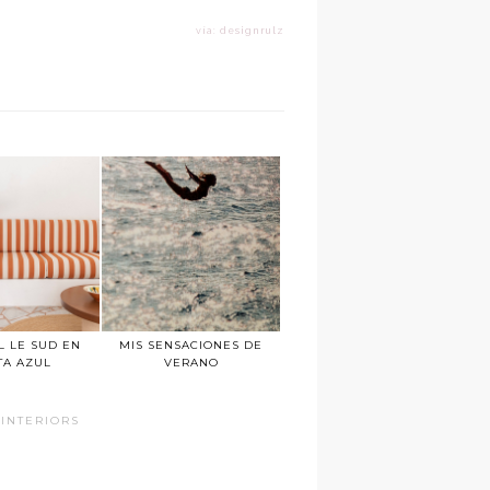
vía: designrulz
L LE SUD EN
MIS SENSACIONES DE
TA AZUL
VERANO
INTERIORS