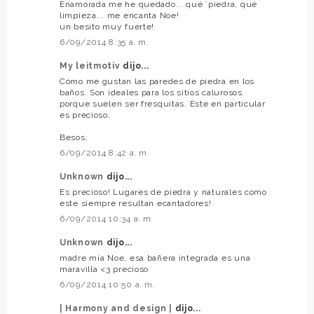
Enamorada me he quedado... qué `piedra, qué
limpieza... me encanta Noe!
un besito muy fuerte!
6/09/2014 8:35 a. m.
My leitmotiv
dijo...
Cómo me gustan las paredes de piedra en los
baños. Son ideales para los sitios calurosos
porque suelen ser fresquitas. Este en particular
es precioso.
Besos.
6/09/2014 8:42 a. m.
Unknown
dijo...
Es precioso! Lugares de piedra y naturales como
este siempre resultan ecantadores!
6/09/2014 10:34 a. m.
Unknown
dijo...
madre mía Noe, esa bañera integrada es una
maravilla <3 precioso
6/09/2014 10:50 a. m.
| Harmony and design |
dijo...