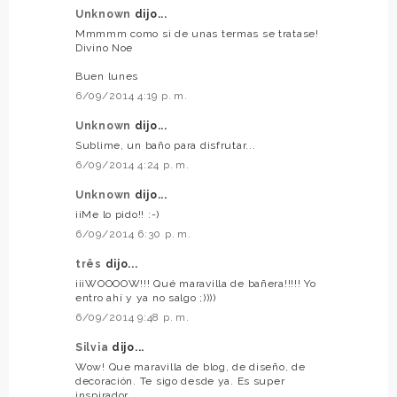
Unknown
dijo...
Mmmmm como si de unas termas se tratase!
Divino Noe
Buen lunes
6/09/2014 4:19 p. m.
Unknown
dijo...
Sublime, un baño para disfrutar...
6/09/2014 4:24 p. m.
Unknown
dijo...
¡¡Me lo pido!! :-)
6/09/2014 6:30 p. m.
três
dijo...
¡¡¡WOOOOW!!! Qué maravilla de bañera!!!!! Yo
entro ahí y ya no salgo ;))))
6/09/2014 9:48 p. m.
Silvia
dijo...
Wow! Que maravilla de blog, de diseño, de
decoración. Te sigo desde ya. Es super
inspirador.