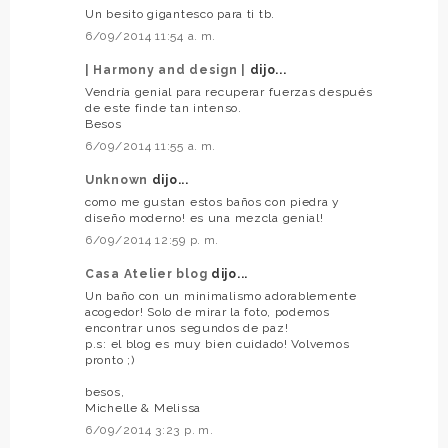
Un besito gigantesco para ti tb.
6/09/2014 11:54 a. m.
| Harmony and design |
dijo...
Vendría genial para recuperar fuerzas después
de este finde tan intenso.
Besos
6/09/2014 11:55 a. m.
Unknown
dijo...
como me gustan estos baños con piedra y
diseño moderno! es una mezcla genial!
6/09/2014 12:59 p. m.
Casa Atelier blog
dijo...
Un baño con un minimalismo adorablemente
acogedor! Solo de mirar la foto, podemos
encontrar unos segundos de paz!
p.s: el blog es muy bien cuidado! Volvemos
pronto ;)
besos,
Michelle & Melissa
6/09/2014 3:23 p. m.