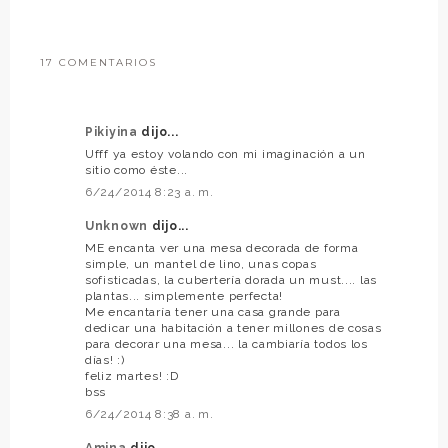
17 COMENTARIOS
Pikiyina
dijo...
Ufff ya estoy volando con mi imaginación a un
sitio como éste...
6/24/2014 8:23 a. m.
Unknown
dijo...
ME encanta ver una mesa decorada de forma
simple, un mantel de lino, unas copas
sofisticadas, la cubertería dorada un must.... las
plantas... simplemente perfecta!
Me encantaría tener una casa grande para
dedicar una habitación a tener millones de cosas
para decorar una mesa... la cambiaría todos los
días! :)
feliz martes! :D
bss
6/24/2014 8:38 a. m.
Amina
dijo...