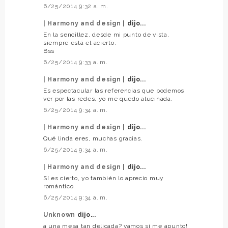
6/25/2014 9:32 a. m.
| Harmony and design |
dijo...
En la sencillez, desde mi punto de vista,
siempre está el acierto.
Bss
6/25/2014 9:33 a. m.
| Harmony and design |
dijo...
Es espectacular las referencias que podemos
ver por las redes, yo me quedo alucinada.
6/25/2014 9:34 a. m.
| Harmony and design |
dijo...
Qué linda eres, muchas gracias.
6/25/2014 9:34 a. m.
| Harmony and design |
dijo...
Sí es cierto, yo también lo aprecio muy
romántico.
6/25/2014 9:34 a. m.
Unknown
dijo...
a una mesa tan delicada? vamos si me apunto!