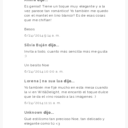
Es genial! Tiene un toque muy elegante y a la
vez parece tan romántico! Yo también me quedo
con el mantel en lino blanco!! Es de esas cosas
que me chiflan!
Besos
6/24/2014 9:14 a. m.
Silvia Buján
dijo...
Invita a todo, cuanto más sencilla más me gusta
:)
Un besito Noe
6/24/2014 10:00 a. m.
Lorena | na sua lua
dijo...
Yo también me fijé mucho en esta mesa cuando
la vi en Wit&Delight, me encantó el toque dulce
que le da el vino rosado a las imágenes :)
6/24/2014 11:11 a. m.
Unknown
dijo...
Qué estilismo tan precioso Noe, tan delicado y
elegante como tú <3