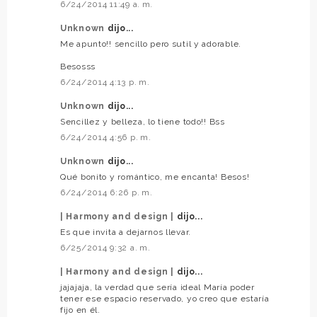
6/24/2014 11:49 a. m.
Unknown
dijo...
Me apunto!! sencillo pero sutil y adorable.
Besosss
6/24/2014 4:13 p. m.
Unknown
dijo...
Sencillez y belleza, lo tiene todo!! Bss
6/24/2014 4:56 p. m.
Unknown
dijo...
Qué bonito y romántico, me encanta! Besos!
6/24/2014 6:26 p. m.
| Harmony and design |
dijo...
Es que invita a dejarnos llevar.
6/25/2014 9:32 a. m.
| Harmony and design |
dijo...
jajajaja, la verdad que sería ideal María poder
tener ese espacio reservado, yo creo que estaría
fijo en él.