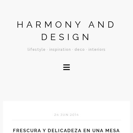
HARMONY AND
DESIGN
lifestyle · inspiration · deco · interiors
≡
24 JUN 2014
FRESCURA Y DELICADEZA EN UNA MESA