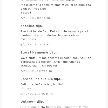
Me lo comería ahora mismo!!!! Así si se empieza
bien el finde Noe!
Besos!!
5/30/2014 8:17 a. m.
Anónimo dijo...
Preciosidad de foto! Feliz fin de semana para ti
también Noe; a disfrutar de esos dulces
momentos ;P
5/30/2014 10:04 a. m.
Sweet Harmonie
dijo...
Vaya pinta.!! y me encanta el color jeje.. Aquí en
Barcelona día feo con lluvia.. disfrutar de
vuestro día.. !! un besito!!
5/30/2014 10:39 a. m.
Lorena | na sua lua
dijo...
Feliz día de Canarias, bonita!
Un beso*
5/30/2014 12:29 p. m.
Unknown
dijo...
Que buena pinta tiene esto!!! mmmm Y la foto