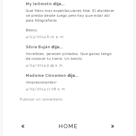
My leitmotiv
dijo...
Qué fotos más espectaculares Noe. El atardecer
se presta desde luego pero hay que estar allí
para fotografiarlo.
Besos.
4/23/2014 6:10 p. m.
Silvia Buján
dijo...
Increíbles, parecen pintados. Que ganas tengo
de conocer tu tierra. Un besito
4/24/2014 9:49 a. m.
Madame Cinnamon
dijo...
¡Impresionantes!
4/25/2014 11:08 a. m.
Publicar un comentario
HOME