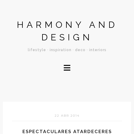
HARMONY AND
DESIGN
lifestyle · inspiration · deco · interiors
≡
22 ABR 2014
ESPECTACULARES ATARDECERES