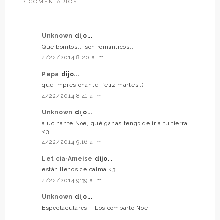
17 COMENTARIOS
Unknown
dijo...
Que bonitos... son románticos..
4/22/2014 8:20 a. m.
Pepa
dijo...
que impresionante, feliz martes ;)
4/22/2014 8:41 a. m.
Unknown
dijo...
alucinante Noe, qué ganas tengo de ir a tu tierra
<3
4/22/2014 9:16 a. m.
Leticia·Ameise
dijo...
están llenos de calma <3
4/22/2014 9:39 a. m.
Unknown
dijo...
Espectaculares!!! Los comparto Noe