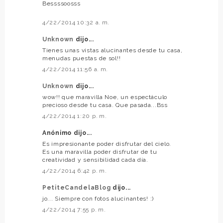
Bessssoosss
4/22/2014 10:32 a. m.
Unknown
dijo...
Tienes unas vistas alucinantes desde tu casa,
menudas puestas de sol!!
4/22/2014 11:56 a. m.
Unknown
dijo...
wow!! que maravilla Noe, un espectáculo
precioso desde tu casa. Que pasada...Bss
4/22/2014 1:20 p. m.
Anónimo dijo...
Es impresionante poder disfrutar del cielo.
Es una maravilla poder disfrutar de tu
creatividad y sensibilidad cada día.
4/22/2014 6:42 p. m.
PetiteCandelaBlog
dijo...
jo... Siempre con fotos alucinantes! :)
4/22/2014 7:55 p. m.