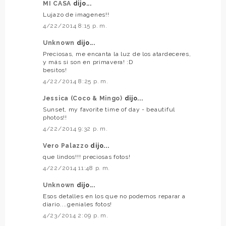
MI CASA
dijo...
Lujazo de imagenes!!
4/22/2014 8:15 p. m.
Unknown
dijo...
Preciosas, me encanta la luz de los atardeceres,
y más si son en primavera! :D
besitos!
4/22/2014 8:25 p. m.
Jessica (Coco & Mingo)
dijo...
Sunset, my favorite time of day - beautiful
photos!!
4/22/2014 9:32 p. m.
Vero Palazzo
dijo...
que lindos!!! preciosas fotos!
4/22/2014 11:48 p. m.
Unknown
dijo...
Esos detalles en los que no podemos reparar a
diario....geniales fotos!
4/23/2014 2:09 p. m.