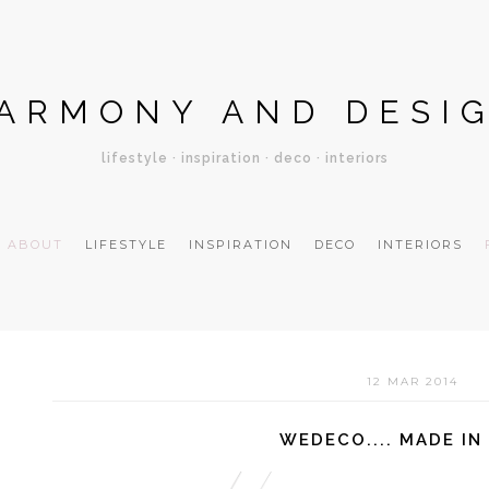
ARMONY AND DESI
lifestyle · inspiration · deco · interiors
ABOUT
LIFESTYLE
INSPIRATION
DECO
INTERIORS
12 MAR 2014
WEDECO.... MADE IN