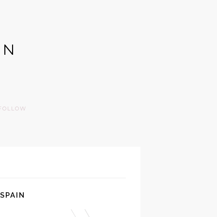
GN
FOLLOW
 SPAIN