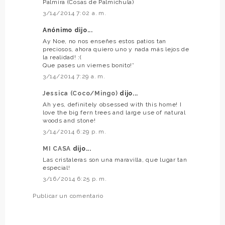
Palmira (Cosas de Palmichula)
3/14/2014 7:02 a. m.
Anónimo dijo...
Ay Noe, no nos enseñes estos patios tan
preciosos, ahora quiero uno y nada más lejos de
la realidad! :(
Que pases un viernes bonito!*
3/14/2014 7:29 a. m.
Jessica (Coco/Mingo)
dijo...
Ah yes, definitely obsessed with this home! I
love the big fern trees and large use of natural
woods and stone!
3/14/2014 6:29 p. m.
MI CASA
dijo...
Las cristaleras son una maravilla, que lugar tan
especial!
3/16/2014 6:25 p. m.
Publicar un comentario