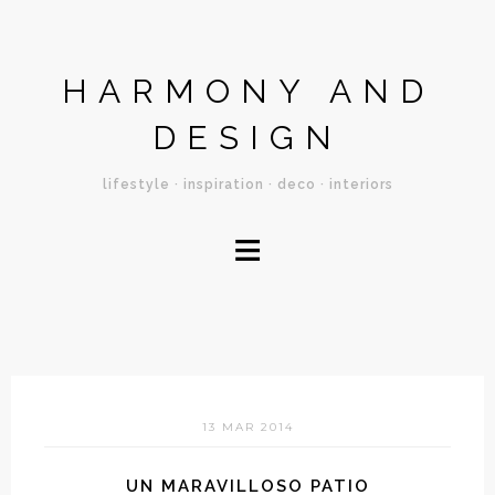
HARMONY AND
DESIGN
lifestyle · inspiration · deco · interiors
≡
13 MAR 2014
UN MARAVILLOSO PATIO