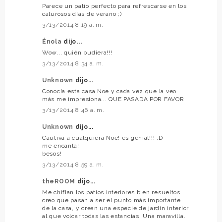
Parece un patio perfecto para refrescarse en los
calurosos días de verano ;)
3/13/2014 8:19 a. m.
Énola
dijo...
Wow... quién pudiera!!!
3/13/2014 8:34 a. m.
Unknown
dijo...
Conocía esta casa Noe y cada vez que la veo
más me impresiona... QUE PASADA POR FAVOR
3/13/2014 8:46 a. m.
Unknown
dijo...
Cautiva a cualquiera Noe! es genial!!! :D
me encanta!
besos!
3/13/2014 8:59 a. m.
theROOM
dijo...
Me chiflan los patios interiores bien resueltos...
creo que pasan a ser el punto más importante
de la casa, y crean una especie de jardín interior
al que volcar todas las estancias. Una maravilla.