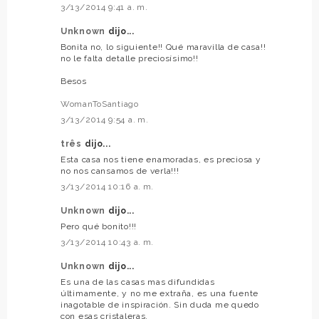
3/13/2014 9:41 a. m.
Unknown
dijo...
Bonita no, lo siguiente!! Qué maravilla de casa!!
no le falta detalle preciosísimo!!
Besos
WomanToSantiago
3/13/2014 9:54 a. m.
três
dijo...
Esta casa nos tiene enamoradas, es preciosa y
no nos cansamos de verla!!!
3/13/2014 10:16 a. m.
Unknown
dijo...
Pero qué bonito!!!
3/13/2014 10:43 a. m.
Unknown
dijo...
Es una de las casas mas difundidas
últimamente, y no me extraña, es una fuente
inagotable de inspiración. Sin duda me quedo
con esas cristaleras.