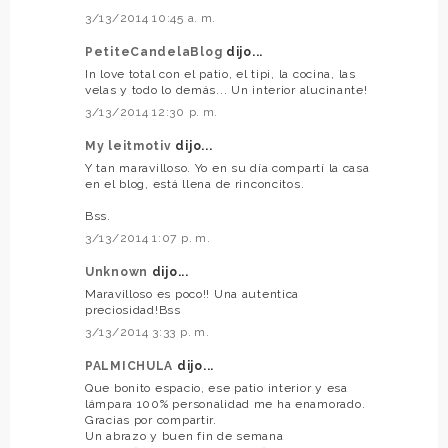
3/13/2014 10:45 a. m.
PetiteCandelaBlog
dijo...
In love total con el patio, el tipi, la cocina, las
velas y todo lo demás... Un interior alucinante!
3/13/2014 12:30 p. m.
My leitmotiv
dijo...
Y tan maravilloso. Yo en su día compartí la casa
en el blog, está llena de rinconcitos.
Bss.
3/13/2014 1:07 p. m.
Unknown
dijo...
Maravilloso es poco!! Una autentica
preciosidad!Bss
3/13/2014 3:33 p. m.
PALMICHULA
dijo...
Que bonito espacio, ese patio interior y esa
lámpara 100% personalidad me ha enamorado.
Gracias por compartir.
Un abrazo y buen fin de semana