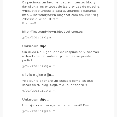
Os pedimos un favor, entrad en nuestro blog y
dar click a los enlaces de las prendas de nuestra
whislist de Dressale para ayudarnos a ganarlas:
http://inatrendytown.blogspot.com.es/2014/03
/dressale-wishlist.html
Gracias!!!
http://inatrendytown.blogspot.com.es
3/04/2014 11:04 a. m.
Unknown
dijo...
Sin duda un lugar lleno de inspiración y además
rodeado de naturaleza, ¿qué mas se puede
pedir?
3/04/2014 11:09 a. m.
Silvia Buján
dijo...
Yo algún día tendré un espacio como los que
sacas en tu blog. Seguro que lo tendré :)
3/04/2014 11:10 a. m.
Unknown
dijo...
Un lujo poder trabajar en un sitio así!! Bss!
3/04/2014 11:58 a. m.