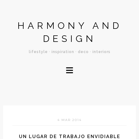
HARMONY AND
DESIGN
lifestyle · inspiration · deco · interiors
≡
4 MAR 2014
UN LUGAR DE TRABAJO ENVIDIABLE