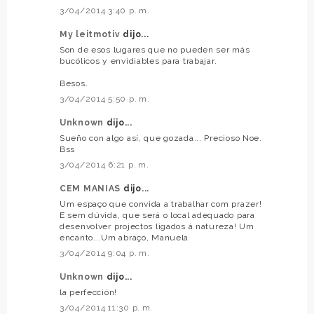
3/04/2014 3:40 p. m.
My leitmotiv
dijo...
Son de esos lugares que no pueden ser más
bucólicos y envidiables para trabajar.
Besos.
3/04/2014 5:50 p. m.
Unknown
dijo...
Sueño con algo así, que gozada... Precioso Noe.
Bss
3/04/2014 6:21 p. m.
CEM MANIAS
dijo...
Um espaço que convida a trabalhar com prazer!
E sem dúvida, que será o local adequado para
desenvolver projectos ligados à natureza! Um
encanto...Um abraço, Manuela
3/04/2014 9:04 p. m.
Unknown
dijo...
la perfección!
3/04/2014 11:30 p. m.