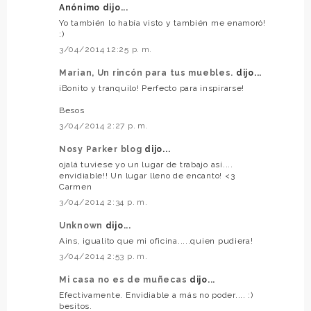
Anónimo dijo...
Yo también lo había visto y también me enamoró!
:)
3/04/2014 12:25 p. m.
Marian, Un rincón para tus muebles.
dijo...
¡Bonito y tranquilo! Perfecto para inspirarse!
Besos
3/04/2014 2:27 p. m.
Nosy Parker blog
dijo...
ojalá tuviese yo un lugar de trabajo así....
envidiable!! Un lugar lleno de encanto! <3
Carmen
3/04/2014 2:34 p. m.
Unknown
dijo...
Ains, igualito que mi oficina.....quien pudiera!
3/04/2014 2:53 p. m.
Mi casa no es de muñecas
dijo...
Efectivamente. Envidiable a más no poder.... :)
besitos.