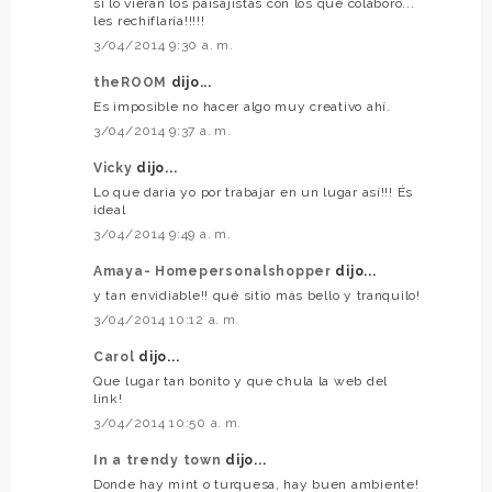
si lo vieran los paisajistas con los que colaboro...
les rechiflaría!!!!!
3/04/2014 9:30 a. m.
theROOM
dijo...
Es imposible no hacer algo muy creativo ahí.
3/04/2014 9:37 a. m.
Vicky
dijo...
Lo que daria yo por trabajar en un lugar así!!! És
ideal
3/04/2014 9:49 a. m.
Amaya- Homepersonalshopper
dijo...
y tan envidiable!! qué sitio más bello y tranquilo!
3/04/2014 10:12 a. m.
Carol
dijo...
Que lugar tan bonito y que chula la web del
link!
3/04/2014 10:50 a. m.
In a trendy town
dijo...
Donde hay mint o turquesa, hay buen ambiente!