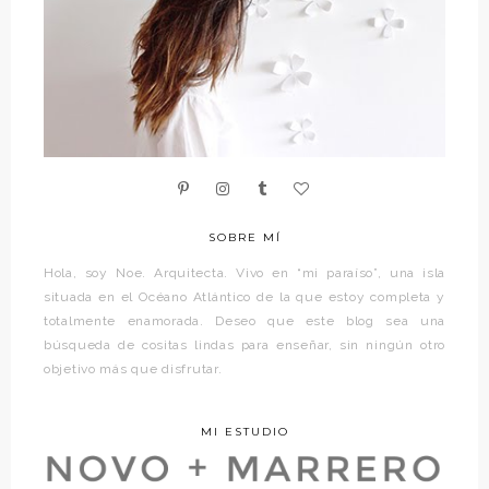
SOBRE MÍ
Hola, soy Noe. Arquitecta. Vivo en “mi paraíso”, una isla
situada en el Océano Atlántico de la que estoy completa y
totalmente enamorada. Deseo que este blog sea una
búsqueda de cositas lindas para enseñar, sin ningún otro
objetivo más que disfrutar.
MI ESTUDIO