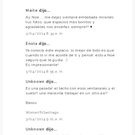
Maite
dijo...
Ay Noe.....me dejas siempre embobada mirando
tus fotos, que espacios más bonitos y
agradables nos enseñas siempre!!! ♥
3/04/2014 8:34 a. m.
Énola
dijo...
Ya conocía este espacio, lo mejor de todo es que
cuando lo vi me acordé de ti y pensé: esto a Noe
seguro que le gusta. ;)
Es impresionante!
3/04/2014 8:55 a. m.
Unknown
dijo...
Es una pasada! el techo con esos ventanales y el
suelo!! una maravilla trabajar en un sitio asi!!
Besos
WomanToSantiago
3/04/2014 9:01 a. m.
Unknown
dijo...