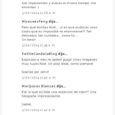
Son impactantes y dulces al mismo tiempo, me
encantan :)
3/20/2014 11:26 a. m.
MicasaesFeng
dijo...
Pero qué bonitas Noe!... si es que publicas unas
cosas que es imposible no enamorarse!!! Tan
delicadas, tan cuidadas... como tú...
Un beso!
3/20/2014 11:39 a. m.
PetiteCandelaBlog
dijo...
Explosión a más no poder! jajaja! Unas imágenes
muy tuyas Noe. Un post ideal, como siempre!
Gracias por venir!
3/20/2014 11:40 a. m.
Mariposas Blancas
dijo...
Eso si que es toda una explosión de color!!! Una
fotografía impresionante.
Isabel
3/20/2014 11:42 a. m.