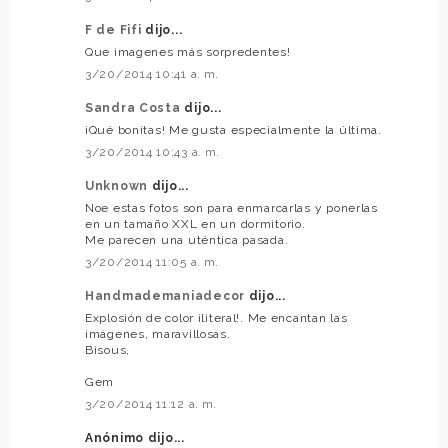
F de Fifi
dijo...
Que imagenes más sorpredentes!
3/20/2014 10:41 a. m.
Sandra Costa
dijo...
¡Qué bonitas! Me gusta especialmente la última.
3/20/2014 10:43 a. m.
Unknown
dijo...
Noe estas fotos son para enmarcarlas y ponerlas
en un tamaño XXL en un dormitorio.
Me parecen una uténtica pasada.
3/20/2014 11:05 a. m.
Handmademaniadecor
dijo...
Explosión de color ¡literal!. Me encantan las
imágenes, maravillosas.
Bisous,
Gem
3/20/2014 11:12 a. m.
Anónimo dijo...