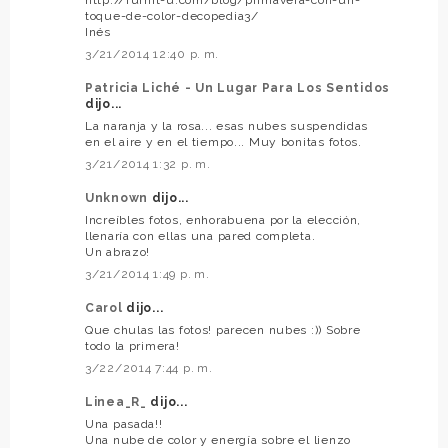
toque-de-color-decopedia3/
Inés
3/21/2014 12:40 p. m.
Patricia Liché - Un Lugar Para Los Sentidos
dijo...
La naranja y la rosa... esas nubes suspendidas
en el aire y en el tiempo... Muy bonitas fotos.
3/21/2014 1:32 p. m.
Unknown
dijo...
Increíbles fotos, enhorabuena por la elección,
llenaría con ellas una pared completa.
Un abrazo!
3/21/2014 1:49 p. m.
Carol
dijo...
Que chulas las fotos! parecen nubes :)) Sobre
todo la primera!
3/22/2014 7:44 p. m.
Linea_R_
dijo...
Una pasada!!
Una nube de color y energía sobre el lienzo