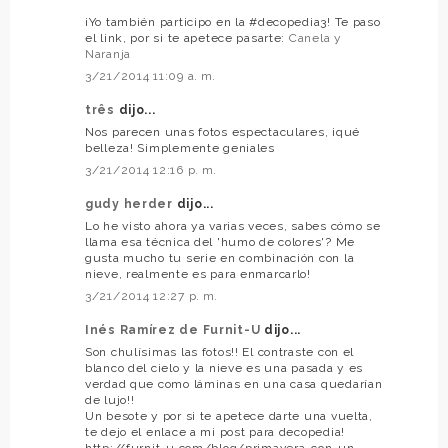
¡Yo también participo en la #decopedia3! Te paso
el link, por si te apetece pasarte:
Canela y
Naranja
3/21/2014 11:09 a. m.
três
dijo...
Nos parecen unas fotos espectaculares, ¡qué
belleza! Simplemente geniales
3/21/2014 12:16 p. m.
gudy herder
dijo...
Lo he visto ahora ya varias veces, sabes cómo se
llama esa técnica del 'humo de colores'? Me
gusta mucho tu serie en combinación con la
nieve, realmente es para enmarcarlo!
3/21/2014 12:27 p. m.
Inés Ramírez de Furnit-U
dijo...
Son chulísimas las fotos!! El contraste con el
blanco del cielo y la nieve es una pasada y es
verdad que como láminas en una casa quedarían
de lujo!!
Un besote y por si te apetece darte una vuelta,
te dejo el enlace a mi post para decopedia!
http://furnit-u.com/blog/primavera-con-un-