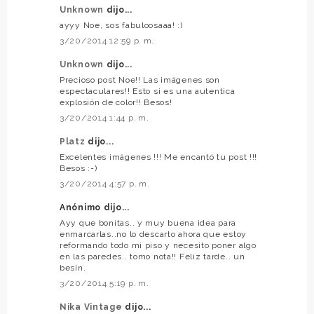
Unknown
dijo...
ayyy Noe, sos fabuloosaaa! :)
3/20/2014 12:59 p. m.
Unknown
dijo...
Precioso post Noe!! Las imágenes son
espectaculares!! Esto si es una autentica
explosión de color!! Besos!
3/20/2014 1:44 p. m.
Platz
dijo...
Excelentes imágenes !!! Me encantó tu post !!!
Besos :-)
3/20/2014 4:57 p. m.
Anónimo dijo...
Ayy que bonitas.. y muy buena idea para
enmarcarlas..no lo descarto ahora que estoy
reformando todo mi piso y necesito poner algo
en las paredes.. tomo nota!! Feliz tarde.. un
besín.
3/20/2014 5:19 p. m.
Nika Vintage
dijo...