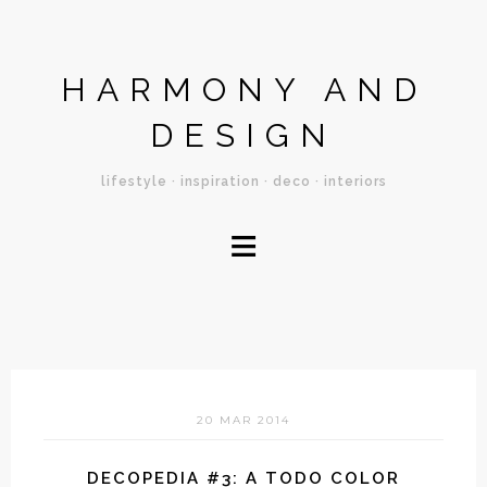
HARMONY AND
DESIGN
lifestyle · inspiration · deco · interiors
≡
20 MAR 2014
DECOPEDIA #3: A TODO COLOR