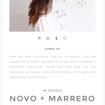
SOBRE MÍ
Hola, soy Noe. Arquitecta. Vivo en “mi paraíso”, una isla
situada en el Océano Atlántico de la que estoy completa y
totalmente enamorada. Deseo que este blog sea una
búsqueda de cositas lindas para enseñar, sin ningún otro
objetivo más que disfrutar.
MI ESTUDIO