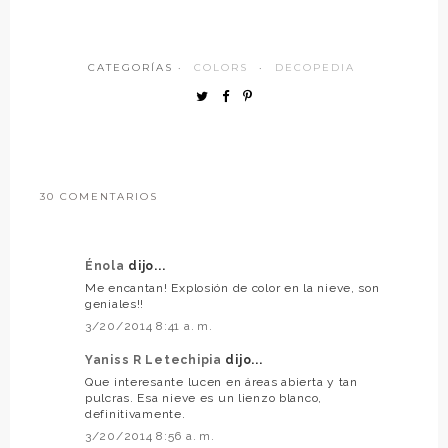
CATEGORÍAS ·
COLORS
·
DECOPEDIA
30 COMENTARIOS
Énola
dijo...
Me encantan! Explosión de color en la nieve, son
geniales!!
3/20/2014 8:41 a. m.
Yaniss R Letechipia
dijo...
Que interesante lucen en áreas abierta y tan
pulcras. Esa nieve es un lienzo blanco,
definitivamente.
3/20/2014 8:56 a. m.