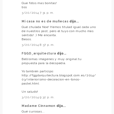
Que fotos mas bonitas!
bss
3/20/2014 7:31 p. m.
Mi casa no es de muñecas
dijo...
Qué chulada Noe! Hemos titulad igual cada uno
de nuestros post, pero el tuyo con mucho más
sentido! ;) Me encanta.
Besos.
3/20/2014 8:37 p. m.
FGGD_arquitectura
dijo...
Bellísimas imágenes y muy original tu
propuesta para la decopedia.
Yo también participo:
http://fggdarquitectura.blogspot.com.es/2014/
03/interiorismo-decoracion-en-tonos-
pastel.html
Un saludo!
3/20/2014 9:32 p. m.
Madame Cinnamon
dijo...
Qué curiosas...