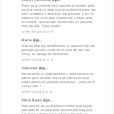
Sweet Harmonie
dijo...
Pues yo la conocía muy poquito la verdad, pero
es que tiene un blog que es autentico amor, tan
bien cuidados y delicado, me encanta, y en su
espacio me sirve para inspirarme y dejar volar
mi mente.. gracias por mostrarnos un poquito
más de ella.. Feliz finde!!
3/28/2014 9:02 a. m.
Maite
dijo...
Gracias Noe por enseñarnos un poquito más de
grandes artistas como en el caso de hoy con
Silvia, su trabajo es fantástico!
3/28/2014 9:02 a. m.
Unknown
dijo...
Me encanta su blog también y esta sección es
genial para conocer más a las personas que
están detrás de grandes proyectos... como te lo
curras noe ;)
3/28/2014 9:11 a. m.
Silvia Buján
dijo...
Noe para mi es un auténtico honor que hayas
pensado en mi para esta sección del blog que