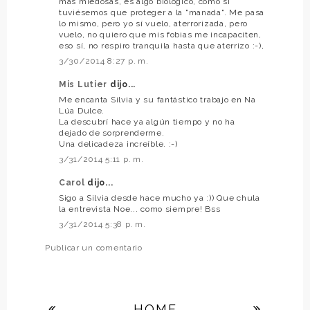
más miedosas, es algo biológico, como si
tuviésemos que proteger a la "manada". Me pasa
lo mismo, pero yo sí vuelo, aterrorizada, pero
vuelo, no quiero que mis fobias me incapaciten,
eso sí, no respiro tranquila hasta que aterrizo :-),
3/30/2014 8:27 p. m.
Mis Lutier
dijo...
Me encanta Silvia y su fantástico trabajo en Na
Lúa Dulce.
La descubrí hace ya algún tiempo y no ha
dejado de sorprenderme.
Una delicadeza increíble. :-)
3/31/2014 5:11 p. m.
Carol
dijo...
Sigo a Silvia desde hace mucho ya :)) Que chula
la entrevista Noe... como siempre! Bss
3/31/2014 5:38 p. m.
Publicar un comentario
HOME