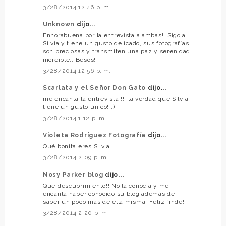
3/28/2014 12:46 p. m.
Unknown
dijo...
Enhorabuena por la entrevista a ambas!! Sigo a
Silvia y tiene un gusto delicado, sus fotografías
son preciosas y transmiten una paz y serenidad
increíble.. Besos!
3/28/2014 12:56 p. m.
Scarlata y el Señor Don Gato
dijo...
me encanta la entrevista !!! la verdad que Silvia
tiene un gusto único! :)
3/28/2014 1:12 p. m.
Violeta Rodríguez Fotografía
dijo...
Qué bonita eres Silvia.
3/28/2014 2:09 p. m.
Nosy Parker blog
dijo...
Que descubrimiento!! No la conocía y me
encanta haber conocido su blog además de
saber un poco más de ella misma. Feliz finde!
3/28/2014 2:20 p. m.