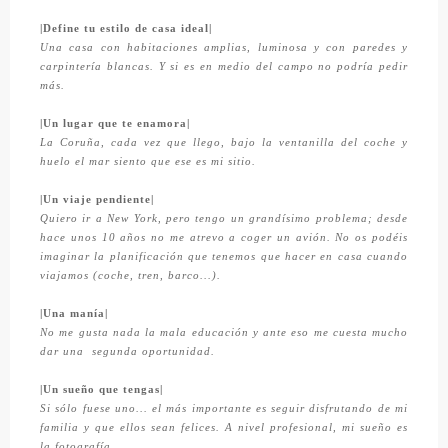
|Define tu estilo de casa ideal|
Una casa con habitaciones amplias, luminosa y con paredes y
carpintería blancas. Y si es en medio del campo no podría pedir
más.
|Un lugar que te enamora|
La Coruña, cada vez que llego, bajo la ventanilla del coche y
huelo el mar siento que ese es mi sitio.
|Un viaje pendiente|
Quiero ir a New York, pero tengo un grandísimo problema; desde
hace unos 10 años no me atrevo a coger un avión. No os podéis
imaginar la planificación que tenemos que hacer en casa cuando
viajamos (coche, tren, barco...).
|Una manía|
No me gusta nada la mala educación y ante eso me cuesta mucho
dar una segunda oportunidad.
|Un sueño que tengas|
Si sólo fuese uno... el más importante es seguir disfrutando de mi
familia y que ellos sean felices. A nivel profesional, mi sueño es
la fotografía.