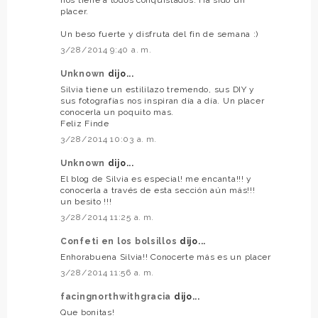
nos tiene a todos conquistados. Ha sido un
placer.
Un beso fuerte y disfruta del fin de semana :)
3/28/2014 9:40 a. m.
Unknown
dijo...
Silvia tiene un estililazo tremendo, sus DIY y
sus fotografías nos inspiran día a día. Un placer
conocerla un poquito mas.
Feliz Finde
3/28/2014 10:03 a. m.
Unknown
dijo...
El blog de Silvia es especial! me encanta!!! y
conocerla a través de esta sección aún más!!!
un besito !!!
3/28/2014 11:25 a. m.
Confeti en los bolsillos
dijo...
Enhorabuena Silvia!! Conocerte más es un placer
3/28/2014 11:56 a. m.
facingnorthwithgracia
dijo...
Que bonitas!