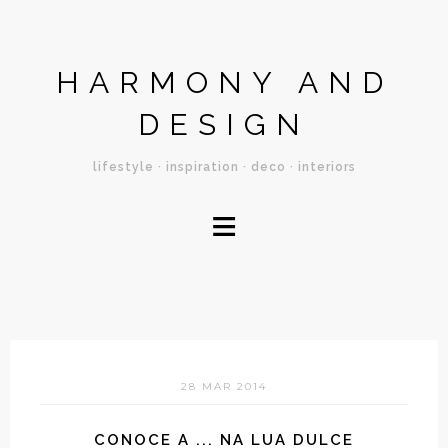
HARMONY AND
DESIGN
lifestyle · inspiration · deco · interiors
≡
28 MAR 2014
CONOCE A ... NA LUA DULCE