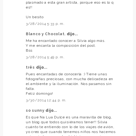
plasmado a esta gran artista, porque eso es lo q
es!!
Un besito
3/28/2014 5:33 p. m.
Blanco y Chocolat.
dijo...
Me ha encantado conocer a Silvia algo más.
Y me encanta la composición del post.
Bss
3/28/2014 5:49 p. m.
três
dijo...
Pues encantadas de conocerla :) Tiene unas
fotografías preciosas, con mucha delicadeza en
el ambiente y la iluminación. Nos pasamos sin
falta.
Feliz domingo!
3/30/2014 12:44 p. m.
so sunny
dijo...
Es que Na Lua Dulce es una maravilla de blog,
un blog que todos quisiéramos tener!! Silvia
cuánto te entiendo con lo de los viajes de avión,
yo creo que cuando tenemos niños nos hacemos