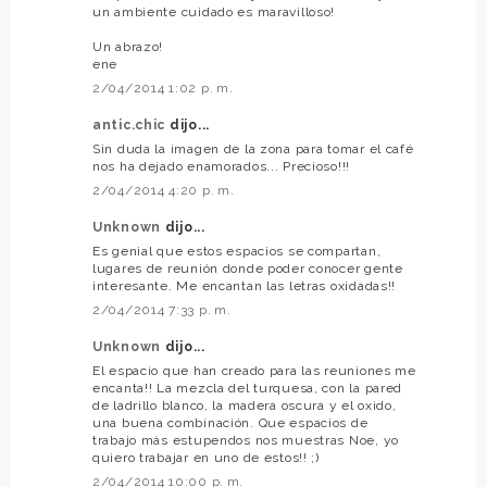
un ambiente cuidado es maravilloso!
Un abrazo!
ene
2/04/2014 1:02 p. m.
antic.chic
dijo...
Sin duda la imagen de la zona para tomar el café
nos ha dejado enamorados... Precioso!!!
2/04/2014 4:20 p. m.
Unknown
dijo...
Es genial que estos espacios se compartan,
lugares de reunión donde poder conocer gente
interesante. Me encantan las letras oxidadas!!
2/04/2014 7:33 p. m.
Unknown
dijo...
El espacio que han creado para las reuniones me
encanta!! La mezcla del turquesa, con la pared
de ladrillo blanco, la madera oscura y el oxido,
una buena combinación. Que espacios de
trabajo más estupendos nos muestras Noe, yo
quiero trabajar en uno de estos!! ;)
2/04/2014 10:00 p. m.