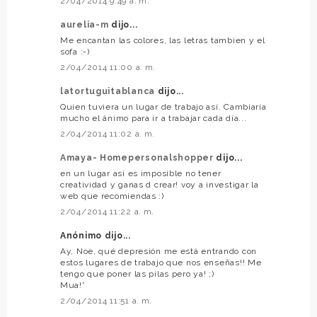
2/04/2014 9:49 a. m.
aurelia-m
dijo...
Me encantan las colores, las letras tambien y el
sofa :-)
2/04/2014 11:00 a. m.
latortuguitablanca
dijo...
Quien tuviera un lugar de trabajo así. Cambiaría
mucho el ánimo para ir a trabajar cada día...
2/04/2014 11:02 a. m.
Amaya- Homepersonalshopper
dijo...
en un lugar así es imposible no tener
creatividad y ganas d crear! voy a investigar la
web que recomiendas :)
2/04/2014 11:22 a. m.
Anónimo dijo...
Ay, Noe, qué depresión me está entrando con
estos lugares de trabajo que nos enseñas!! Me
tengo que poner las pilas pero ya! ;)
Mua!*
2/04/2014 11:51 a. m.