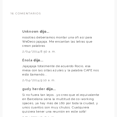
16 COMENTARIOS
Unknown
dijo...
nosotras deberíamos montar una ofi así para
WeDeco jajajaja. Me encantan las letras que
crean palabras
2/04/2014 8:50 a. m.
Énola
dijo...
Jajajajaja totalmente de acuerdo Rocío, esa
mesa con las sillas azules y la palabra CAFE nos
está llamando...
2/04/2014 9:10 a. m.
gudy herder
dijo...
Si no fuera tan lejos...yo creo que el equivalente
en Barcelona sería la multitud de co-working
spaces, ya hay más de 160 por toda la ciudad, y
unos cuantos son muy chulos. Cualquiera
quisiera tener una reunión en este sofá!