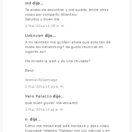
md
dijo...
Te acabo de encontrar y me quedo, entre otras
cosas por compartir Atlántico.
Saludos y buen día.
2/04/2014 12:26 p. m.
Unknown
dijo...
A mí también me gustan! ahora que está tan de
moda los networking!! da gusto reunirse en
lugares así!
He mirado la wed y es una chulada!!
Beso
WomanToSantiago
2/04/2014 12:33 p. m.
Vero Palazzo
dijo...
que buen gusto! me encantó!
2/04/2014 12:41 p. m.
n.
dijo...
Como me molan ese sofá mostaza y esas sillas
turquesa! Ideales! Trabajar con luz natural y en