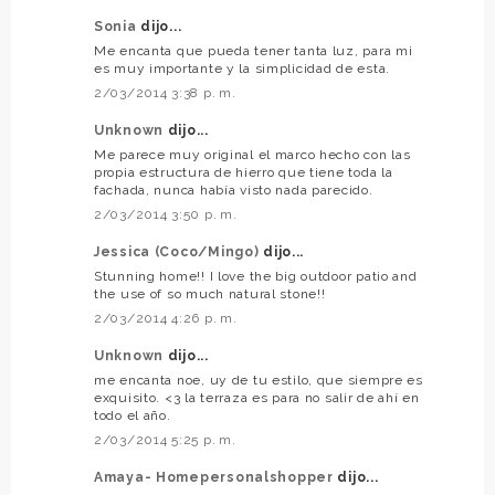
Sonia
dijo...
Me encanta que pueda tener tanta luz, para mi
es muy importante y la simplicidad de esta.
2/03/2014 3:38 p. m.
Unknown
dijo...
Me parece muy original el marco hecho con las
propia estructura de hierro que tiene toda la
fachada, nunca había visto nada parecido.
2/03/2014 3:50 p. m.
Jessica (Coco/Mingo)
dijo...
Stunning home!! I love the big outdoor patio and
the use of so much natural stone!!
2/03/2014 4:26 p. m.
Unknown
dijo...
me encanta noe, uy de tu estilo, que siempre es
exquisito. <3 la terraza es para no salir de ahí en
todo el año.
2/03/2014 5:25 p. m.
Amaya- Homepersonalshopper
dijo...