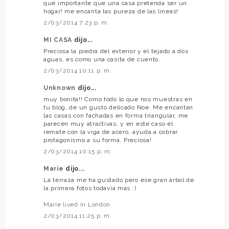
qué importante que una casa pretenda ser un
hogar! me encanta las pureza de las lineas!
2/03/2014 7:23 p. m.
MI CASA
dijo...
Preciosa la piedra del exterior y el tejado a dos
aguas, es como una casita de cuento.
2/03/2014 10:11 p. m.
Unknown
dijo...
muy bonita!! Como todo lo que nos muestras en
tu blog, de un gusto delicado Noe. Me encantan
las casas con fachadas en forma triangular, me
parecen muy atractivas, y en este caso el
remate con la viga de acero, ayuda a cobrar
protagonismo a su forma. Preciosa!
2/03/2014 10:15 p. m.
Marie
dijo...
La terraza me ha gustado pero ese gran árbol de
la primera fotos todavía más :)
Marie lived in London
2/03/2014 11:25 p. m.