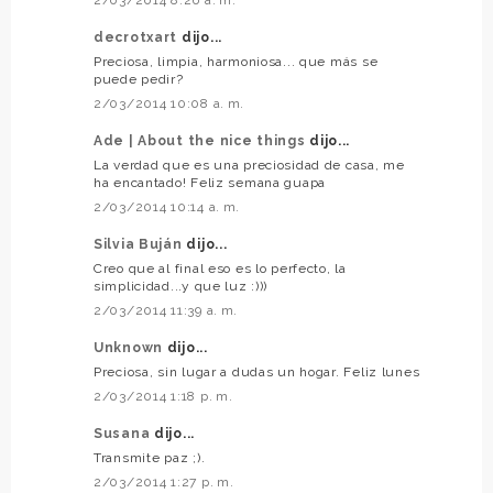
decrotxart
dijo...
Preciosa, limpia, harmoniosa... que más se
puede pedir?
2/03/2014 10:08 a. m.
Ade | About the nice things
dijo...
La verdad que es una preciosidad de casa, me
ha encantado! Feliz semana guapa
2/03/2014 10:14 a. m.
Silvia Buján
dijo...
Creo que al final eso es lo perfecto, la
simplicidad...y que luz :)))
2/03/2014 11:39 a. m.
Unknown
dijo...
Preciosa, sin lugar a dudas un hogar. Feliz lunes
2/03/2014 1:18 p. m.
Susana
dijo...
Transmite paz ;).
2/03/2014 1:27 p. m.